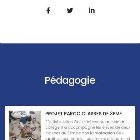
Pédagogie
PROJET PARCC CLASSES DE 3EME
"L'artiste Julien Go est intervenu au sein du
collège. Il a accompagné les élèves de deux
classes de 3ème dans la réalisation de «
jardins » personnels sous forme d’albums, à