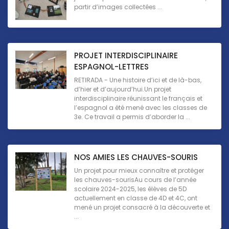
partir d’images collectées ...
PROJET INTERDISCIPLINAIRE
ESPAGNOL-LETTRES
RETIRADA - Une histoire d’ici et de là-bas,
d’hier et d’aujourd’hui.Un projet
interdisciplinaire réunissant le français et
l’espagnol a été mené avec les classes de
3e. Ce travail a permis d’aborder la ...
NOS AMIES LES CHAUVES-SOURIS
Un projet pour mieux connaître et protéger
les chauves-sourisAu cours de l’année
scolaire 2024-2025, les élèves de 5D
actuellement en classe de 4D et 4C, ont
mené un projet consacré à la découverte et
...