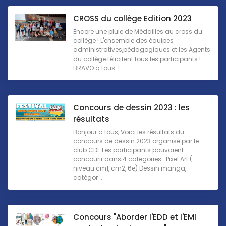
CROSS du collège Edition 2023
Encore une pluie de Médailles au cross du
collège ! L'ensemble des équipes
administratives,pédagogiques et les Agents
du collège félicitent tous les participants !
BRAVO à tous ! ...
Concours de dessin 2023 : les
résultats
Bonjour à tous, Voici les résultats du
concours de dessin 2023 organisé par le
club CDI. Les participants pouvaient
concourir dans 4 catégories : Pixel Art (
niveau cm1, cm2, 6e) Dessin manga,
catégor ...
Concours "Aborder l'EDD et l'EMI