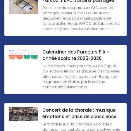
Parcours EAC Jardins partagés
Dans le cadre du parcours EAC Jardins
partagés, plusieurs classes de 3e ont
découvert l'exposition Forêt paisible de
l'artiste Julien Go au PARCC de Labenne. Les
classes s'y sont rendues à pied par le ...
Calendrier des Parcours PIX -
année scolaire 2025-2026
Chers élèves, chers parents, Au collège, au
CDI et dans les salles d'études de nouvelles
affiches ont fait leur apparition. Il s'agit de
l'organisation établie par le collège
concernant l'utilisation d ...
Concert de la chorale : musique,
émotions et prise de conscience
Le mardi 10 juin, la chorale du collège a
donné un concert dans la salle polyvalente