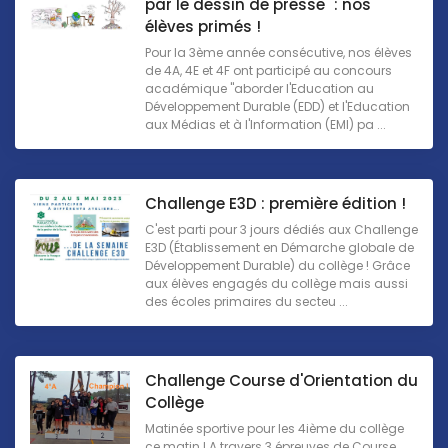
par le dessin de presse" : nos
élèves primés !
Pour la 3ème année consécutive, nos élèves
de 4A, 4E et 4F ont participé au concours
académique "aborder l'Education au
Développement Durable (EDD) et l'Education
aux Médias et à l'Information (EMI) pa ...
Challenge E3D : première édition !
C'est parti pour 3 jours dédiés aux Challenge
E3D (Établissement en Démarche globale de
Développement Durable) du collège ! Grâce
aux élèves engagés du collège mais aussi
des écoles primaires du secteu ...
Challenge Course d'Orientation du
Collège
Matinée sportive pour les 4ième du collège
ce matin ! A travers 3 épreuves de Course