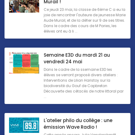
Murail !
Ce jeudi 23 mai, la classe de 6ème C a eu la
joie de rencontrer l'auteure de jeunesse Marie
Aude Murail, et de la défier sur 9 de ses titres.
Dans le cadre des cours de M Paries, les
élèves ont eu à li ...
Semaine E3D du mardi 21 au
vendredi 24 mai
Dans le cadre de la ssemaine E3D les
élèves se verront proposé divers ateliers :
Interventions de Lilian Haristoy sur la
biodiversité du Gouf de Capbreton
Découverte des cétacés de notre littoral par
...
L'atelier philo du collège : une
émission Wave Radio !
Cette année encore, Julie Vanderchmitt