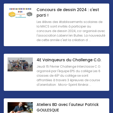
Concours de dessin 2024 : c'est
parti !
Les élèves des établissements scolaires de
la MACS sont invités à participer au
concours de dessin 2024, co-organisé avec
l'association Labenn'en Bulles. La nouveauté
de cette année c'est la création d ...
4E Vainqueurs du Challenge C.O.
Jeudi 15 Février Challenge Interclasse C.O.
organisé par l'équipe EPS du collège Les 6
classes de 4Â° du collège se sont
affrontées à travers 3 épreuves de course
d'orientation : Micro-Sprint Itinérai ...
Ateliers BD avec l'auteur Patrick
GOULESQUE