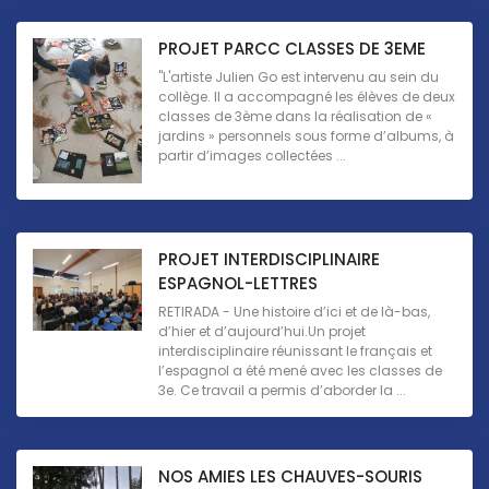
PROJET PARCC CLASSES DE 3EME
"L'artiste Julien Go est intervenu au sein du
collège. Il a accompagné les élèves de deux
classes de 3ème dans la réalisation de «
jardins » personnels sous forme d’albums, à
partir d’images collectées ...
PROJET INTERDISCIPLINAIRE
ESPAGNOL-LETTRES
RETIRADA - Une histoire d’ici et de là-bas,
d’hier et d’aujourd’hui.Un projet
interdisciplinaire réunissant le français et
l’espagnol a été mené avec les classes de
3e. Ce travail a permis d’aborder la ...
NOS AMIES LES CHAUVES-SOURIS