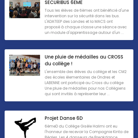
SECURIBUS 6EME
Tous les élèves de 6èmes ont bénéficié d'une
intervention sur la sécurité dans les bus.
L'ADATEEP des Landes et la MACS ont
proposé à chaque classe une séance avec
un module d'apprentissage autour d'un ...
Une pluie de médailles au CROSS
du collège !
L'ensemble des élèves du collège et les CM2
des écoles élementaires de Ondres et
LABENNE ont participé au Cross du collège
Une pluie de médailles pour nos Collègiens
qui sont invités à représenter leur ...
Projet Danse 6D
6èmeD du Collège Gisèle Halimi ont eu
l'honneur de recevoir la Compagnie Kinta de
Bègles. Les 4 danseurs de Breakdance,