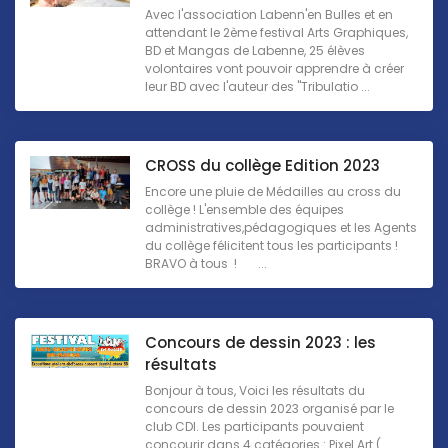
Avec l'association Labenn'en Bulles et en
attendant le 2ème festival Arts Graphiques,
BD et Mangas de Labenne, 25 élèves
volontaires vont pouvoir apprendre à créer
leur BD avec l'auteur des "Tribulatio ...
CROSS du collège Edition 2023
Encore une pluie de Médailles au cross du
collège ! L'ensemble des équipes
administratives,pédagogiques et les Agents
du collège félicitent tous les participants !
BRAVO à tous ! ...
Concours de dessin 2023 : les
résultats
Bonjour à tous, Voici les résultats du
concours de dessin 2023 organisé par le
club CDI. Les participants pouvaient
concourir dans 4 catégories : Pixel Art (