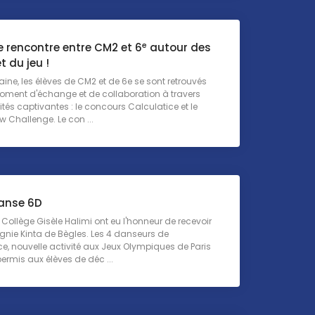
e
e rencontre entre CM2 et 6
autour des
 du jeu !
ine, les élèves de CM2 et de 6e se sont retrouvés
oment d'échange et de collaboration à travers
ités captivantes : le concours Calculatice et le
Challenge. Le con ...
Danse 6D
ollège Gisèle Halimi ont eu l'honneur de recevoir
nie Kinta de Bègles. Les 4 danseurs de
, nouvelle activité aux Jeux Olympiques de Paris
permis aux élèves de déc ...