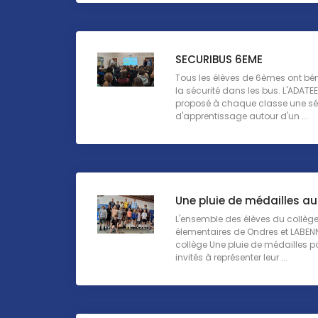
SECURIBUS 6EME
Tous les élèves de 6èmes ont béné
la sécurité dans les bus. L'ADAT
proposé à chaque classe une s
d'apprentissage autour d'un ...
Une pluie de médailles au
L'ensemble des élèves du collège
élementaires de Ondres et LABENN
collège Une pluie de médailles p
invités à représenter leur ...