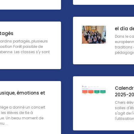
el día d
rtagés
Dans le ca
ardins partagés, plusieurs
européenne,
osition Forêt paisible de
traditions
abenne. Les classes s'y sont
pédagogiqu
Calendri
usique, émotions et
2025-2
Chers élèv
ollège a donné un concert
salles d'ét
 les élèves de 6e à
s'agit de 
ique. Un beau moment de
l'utilisation
u ...