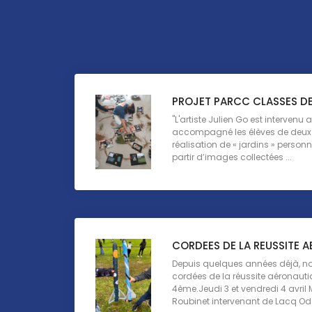
PROJET PARCC CLASSES D
"L'artiste Julien Go est intervenu a
accompagné les élèves de deux
réalisation de « jardins » perso
partir d’images collectées ...
CORDEES DE LA REUSSITE 
Depuis quelques années déjà, not
cordées de la réussite aéronauti
4ème.Jeudi 3 et vendredi 4 avril 
Roubinet intervenant de Lacq Od .