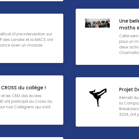
Une bell
maths et
ficié d'une intervention sur
Cette sema
EEP des Landes et la MACS ont
pour un m
éance avec un module
deux activ
Chamallow 
 CROSS du collège !
Projet 
 et les CM2 des écoles
6èmeD du C
E ont participé au Cross du
la Compag
our nos Collègiens qui sont
Breakdance
2024, ont 