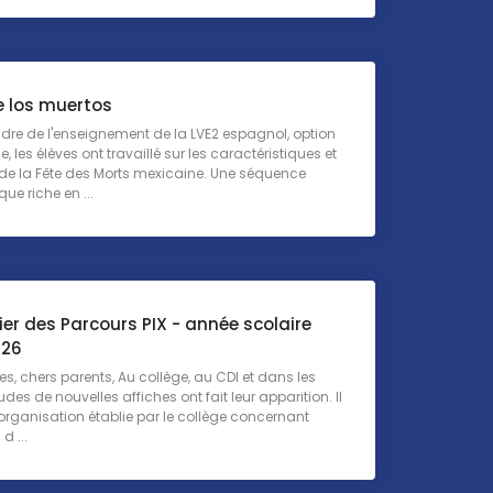
e los muertos
dre de l'enseignement de la LVE2 espagnol, option
 les élèves ont travaillé sur les caractéristiques et
 de la Fête des Morts mexicaine. Une séquence
e riche en ...
er des Parcours PIX - année scolaire
026
es, chers parents, Au collège, au CDI et dans les
udes de nouvelles affiches ont fait leur apparition. Il
l'organisation établie par le collège concernant
 d ...