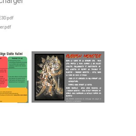
écharger
E3D.pdf
er.pdf