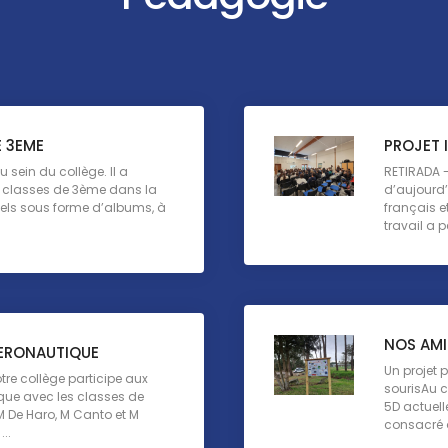
E 3EME
PROJET 
u sein du collège. Il a
RETIRADA - 
 classes de 3ème dans la
d’aujourd’h
nnels sous forme d’albums, à
français e
travail a p
NOS AMI
AERONAUTIQUE
Un projet 
re collège participe aux
sourisAu c
que avec les classes de
5D actuell
M De Haro, M Canto et M
consacré à
..