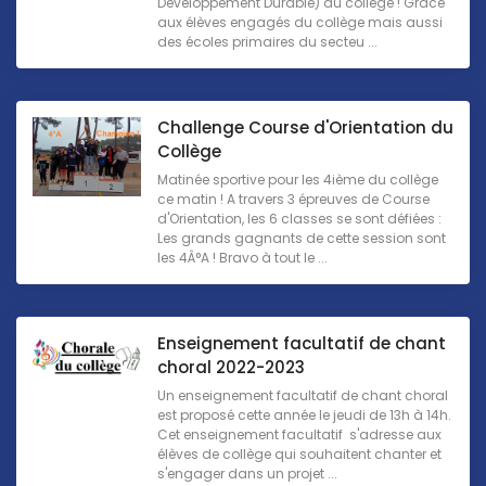
Développement Durable) du collège ! Grâce
aux élèves engagés du collège mais aussi
des écoles primaires du secteu ...
Challenge Course d'Orientation du
Collège
Matinée sportive pour les 4ième du collège
ce matin ! A travers 3 épreuves de Course
d'Orientation, les 6 classes se sont défiées :
Les grands gagnants de cette session sont
les 4Â°A ! Bravo à tout le ...
Enseignement facultatif de chant
choral 2022-2023
Un enseignement facultatif de chant choral
est proposé cette année le jeudi de 13h à 14h.
Cet enseignement facultatif s'adresse aux
élèves de collège qui souhaitent chanter et
s'engager dans un projet ...