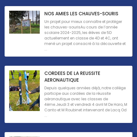
NOS AMIES LES CHAUVES-SOURIS
Un projet pour mieux connaître et protéger
les chauves-sourisAu cours de l’année
scolaire 2024-2025, les élèves de 5D
actuellement en classe de 4D et 4C, ont
mené un projet consacré à la découverte et
...
CORDEES DE LA REUSSITE
AERONAUTIQUE
Depuis quelques années déjà, notre collège
participe aux cordées de la réussite
aéronautique avec les classes de
4ème.Jeudi 3 et vendredi 4 avril M De Haro, M
Canto et M Roubinet intervenant de Lacq Od
...