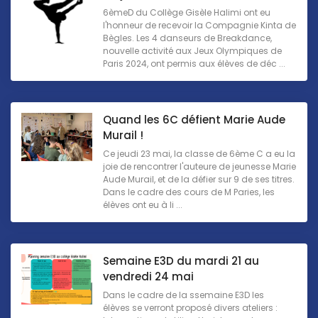
6èmeD du Collège Gisèle Halimi ont eu
l'honneur de recevoir la Compagnie Kinta de
Bègles. Les 4 danseurs de Breakdance,
nouvelle activité aux Jeux Olympiques de
Paris 2024, ont permis aux élèves de déc ...
Quand les 6C défient Marie Aude
Murail !
Ce jeudi 23 mai, la classe de 6ème C a eu la
joie de rencontrer l'auteure de jeunesse Marie
Aude Murail, et de la défier sur 9 de ses titres.
Dans le cadre des cours de M Paries, les
élèves ont eu à li ...
Semaine E3D du mardi 21 au
vendredi 24 mai
Dans le cadre de la ssemaine E3D les
élèves se verront proposé divers ateliers :