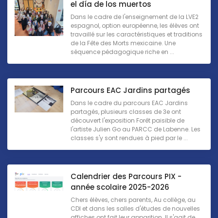
el día de los muertos
Dans le cadre de l'enseignement de la LVE2
espagnol, option européenne, les élèves ont
travaillé sur les caractéristiques et traditions
de la Fête des Morts mexicaine. Une
séquence pédagogique riche en ...
Parcours EAC Jardins partagés
Dans le cadre du parcours EAC Jardins
partagés, plusieurs classes de 3e ont
découvert l'exposition Forêt paisible de
l'artiste Julien Go au PARCC de Labenne. Les
classes s'y sont rendues à pied par le ...
Calendrier des Parcours PIX -
année scolaire 2025-2026
Chers élèves, chers parents, Au collège, au
CDI et dans les salles d'études de nouvelles
affiches ont fait leur apparition. Il s'agit de