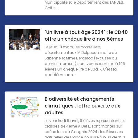
Municipalité et le Département des LANDES.
Cette ...
"Un livre à tout âge 2024" : le CD40
offre un chèque lire à nos 6èmes
Le jeudi 11 mars, les conseillers
départementaux M Delpuech maire de
Labenne et Mme Bergeroo (excusée au
dernier moment) sont venus remettre à 145
élèves un chèque lire de 30â‚¬. C'est la
quatrième ann ...
Biodiversité et changements
climatiques : lettre ouverte aux
adultes
Le vendredi 5 avril, 9 élèves représentant les
classes de 4eme A Det E, sont montés sur
scène lors du Congrès 2024 des Réserves
Naturelles de France pour lire à plus de 350