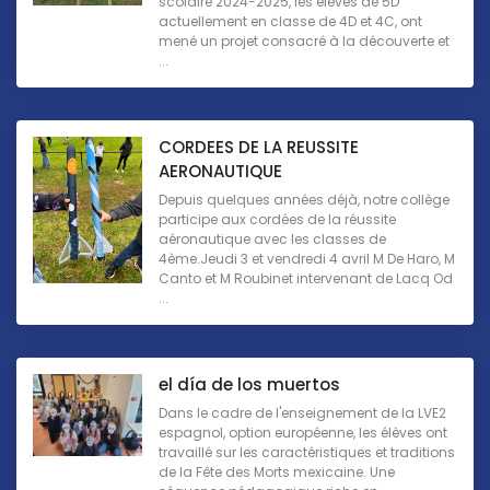
scolaire 2024-2025, les élèves de 5D
actuellement en classe de 4D et 4C, ont
mené un projet consacré à la découverte et
...
CORDEES DE LA REUSSITE
AERONAUTIQUE
Depuis quelques années déjà, notre collège
participe aux cordées de la réussite
aéronautique avec les classes de
4ème.Jeudi 3 et vendredi 4 avril M De Haro, M
Canto et M Roubinet intervenant de Lacq Od
...
el día de los muertos
Dans le cadre de l'enseignement de la LVE2
espagnol, option européenne, les élèves ont
travaillé sur les caractéristiques et traditions
de la Fête des Morts mexicaine. Une