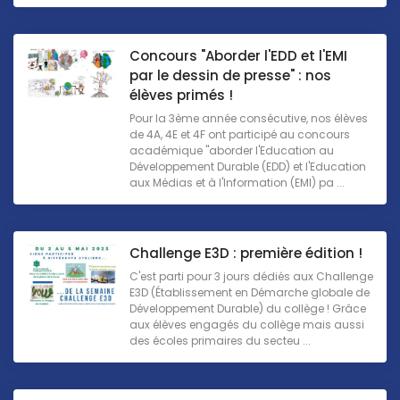
Concours "Aborder l'EDD et l'EMI
par le dessin de presse" : nos
élèves primés !
Pour la 3ème année consécutive, nos élèves
de 4A, 4E et 4F ont participé au concours
académique "aborder l'Education au
Développement Durable (EDD) et l'Education
aux Médias et à l'Information (EMI) pa ...
Challenge E3D : première édition !
C'est parti pour 3 jours dédiés aux Challenge
E3D (Établissement en Démarche globale de
Développement Durable) du collège ! Grâce
aux élèves engagés du collège mais aussi
des écoles primaires du secteu ...