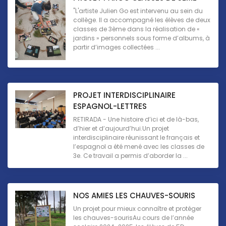
"L'artiste Julien Go est intervenu au sein du
collège. Il a accompagné les élèves de deux
classes de 3ème dans la réalisation de «
jardins » personnels sous forme d’albums, à
partir d’images collectées ...
PROJET INTERDISCIPLINAIRE
ESPAGNOL-LETTRES
RETIRADA - Une histoire d’ici et de là-bas,
d’hier et d’aujourd’hui.Un projet
interdisciplinaire réunissant le français et
l’espagnol a été mené avec les classes de
3e. Ce travail a permis d’aborder la ...
NOS AMIES LES CHAUVES-SOURIS
Un projet pour mieux connaître et protéger
les chauves-sourisAu cours de l’année