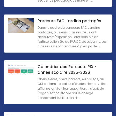
séquence pédagogique riche en ...
Parcours EAC Jardins partagés
Dans le cadre du parcours EAC Jardins
partagés, plusieurs classes de 3e ont
découvert l'exposition Forêt paisible de
l'artiste Julien Go au PARCC de Labenne. Les
classes s'y sont rendues à pied par le ...
Calendrier des Parcours PIX -
année scolaire 2025-2026
Chers élèves, chers parents, Au collège, au
CDI et dans les salles d'études de nouvelles
affiches ont fait leur apparition. Il s'agit de
l'organisation établie par le collège
concernant l'utilisation d ...