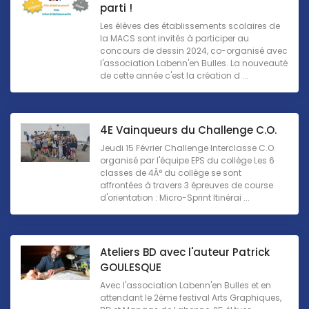
parti !
Les élèves des établissements scolaires de
la MACS sont invités à participer au
concours de dessin 2024, co-organisé avec
l'association Labenn'en Bulles. La nouveauté
de cette année c'est la création d ...
4E Vainqueurs du Challenge C.O.
Jeudi 15 Février Challenge Interclasse C.O.
organisé par l'équipe EPS du collège Les 6
classes de 4Â° du collège se sont
affrontées à travers 3 épreuves de course
d'orientation : Micro-Sprint Itinérai ...
Ateliers BD avec l'auteur Patrick
GOULESQUE
Avec l'association Labenn'en Bulles et en
attendant le 2ème festival Arts Graphiques,