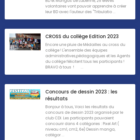
BD et Mangas de Labenne, 25 élèves
volontaires vont pouvoir apprendre à créer
leur BD avec l'auteur des "Tribulatio ...
CROSS du collège Edition 2023
Encore une pluie de Médailles au cross du
collège ! L'ensemble des équipes
administratives,pédagogiques et les Agents
du collège félicitent tous les participants !
BRAVO à tous ! ...
Concours de dessin 2023 : les
résultats
Bonjour à tous, Voici les résultats du
concours de dessin 2023 organisé par le
club CDI. Les participants pouvaient
concourir dans 4 catégories : Pixel Art (
niveau cm1, cm2, 6e) Dessin manga,
catégor ...