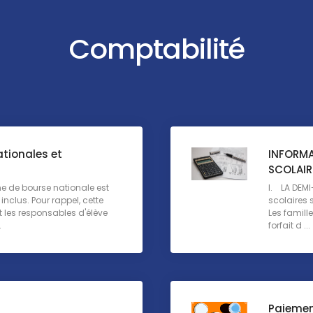
Comptabilité
tionales et
INFORMA
SCOLAIR
 de bourse nationale est
I. LA DEMI
inclus. Pour rappel, cette
scolaires 
es responsables d'élève
Les famill
.
forfait d ...
Paiemen