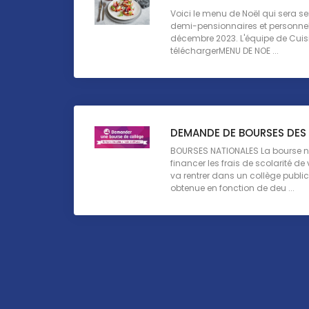
Voici le menu de Noël qui sera se
demi-pensionnaires et personnels
décembre 2023. L'équipe de Cuisin
téléchargerMENU DE NOE ...
DEMANDE DE BOURSES DES 
BOURSES NATIONALES La bourse n
financer les frais de scolarité de
va rentrer dans un collège public
obtenue en fonction de deu ...