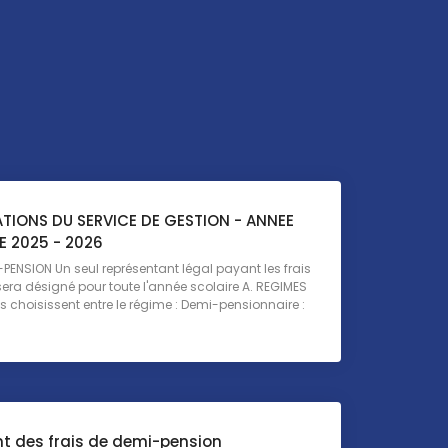
TIONS DU SERVICE DE GESTION - ANNEE
E 2025 - 2026
-PENSION Un seul représentant légal payant les frais
sera désigné pour toute l'année scolaire A. REGIMES
es choisissent entre le régime : Demi-pensionnaire :
t des frais de demi-pension