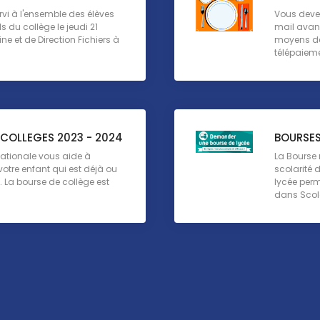
rvi à l'ensemble des élèves
Vous devez
 du collège le jeudi 21
mail avant
e et de Direction Fichiers à
moyens de 
télépaieme
COLLEGES 2023 - 2024
BOURSES
ationale vous aide à
La Bourse 
 votre enfant qui est déjà ou
scolarité 
. La bourse de collège est
lycée perm
dans Scolar