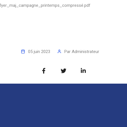
flyer_maj_campagne_printemps_compressé.pdf
05 juin 2023
Par
Administrateur