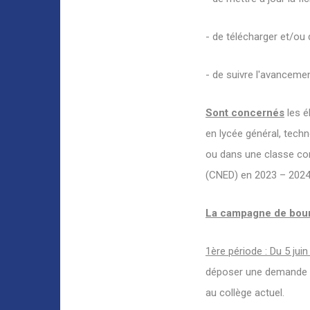
- de télécharger et/ou
- de suivre l'avanceme
Sont concernés
les é
en lycée général, tech
ou dans une classe com
(CNED) en 2023 – 2024
La campagne de bour
1ère période : Du 5 juin 
déposer une demande en
au collège actuel.