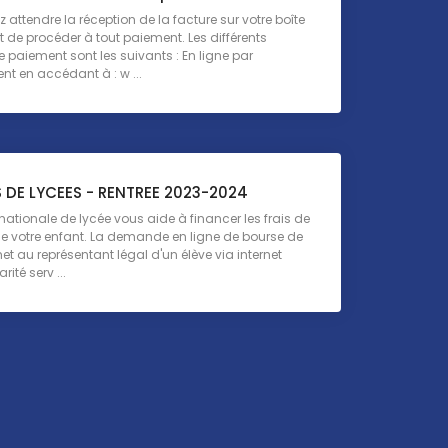
 attendre la réception de la facture sur votre boîte
 de procéder à tout paiement. Les différents
paiement sont les suivants : En ligne par
nt en accédant à : w ...
 DE LYCEES - RENTREE 2023-2024
nationale de lycée vous aide à financer les frais de
de votre enfant. La demande en ligne de bourse de
et au représentant légal d'un élève via internet
ité serv ...