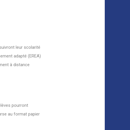
uivront leur scolarité
gnement adapté (EREA)
ment à distance
élèves pourront
urse au format papier