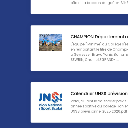
offrent la boisson du goûter !S'INS 
CHAMPION Départemental
L'équipe " Minime" du Collège s'e
en remportant le titre de Champ
à Seyresse. Bravo Yanis Barrom
SEWRIN, Charlie LEGRAND- ...
Calendrier UNSS prévision
Voici, ci-joint le calendrier prévi
année sportive au collège Fichie
UNSS prévisionnel 2025 2026.pdf .