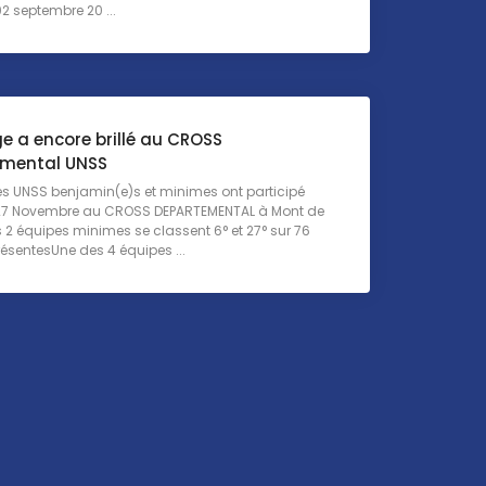
2 septembre 20 ...
ge a encore brillé au CROSS
mental UNSS
és UNSS benjamin(e)s et minimes ont participé
27 Novembre au CROSS DEPARTEMENTAL à Mont de
2 équipes minimes se classent 6° et 27° sur 76
ésentesUne des 4 équipes ...