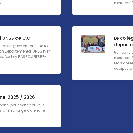
...
mercredi 0
 UNSS de C.O.
Le collè
départe
st distinguée encore une fois
ion Départemental UNSS hier
50 licenci
es, Audrey BASSOMPIERRE-
mercredi 
MarsanLes 
équipes pr
nel 2025 / 2026
sionnel pour cette nouvelle
rs à téléchargerCalendrier
..