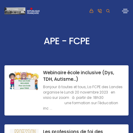
APE - FCPE
Webinaire école inclusive (Dys,
TDH, Autisme...)
Bonjour à toutes et tous, La FCPE des Landes
organise le Lundi 20 novembre 2023 en
visio sur zoom à partir de 18h30
une formation sur l'éducation
inc ...
Les professions de foi des