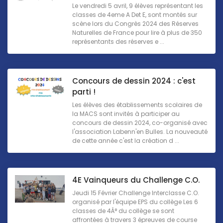
Le vendredi 5 avril, 9 élèves représentant les
classes de 4eme A Det E, sont montés sur
scène lors du Congrès 2024 des Réserves
Naturelles de France pour lire à plus de 350
représentants des réserves e ...
Concours de dessin 2024 : c'est
parti !
Les élèves des établissements scolaires de
la MACS sont invités à participer au
concours de dessin 2024, co-organisé avec
l'association Labenn'en Bulles. La nouveauté
de cette année c'est la création d ...
4E Vainqueurs du Challenge C.O.
Jeudi 15 Février Challenge Interclasse C.O.
organisé par l'équipe EPS du collège Les 6
classes de 4Â° du collège se sont
affrontées à travers 3 épreuves de course