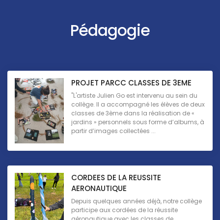
Pédagogie
PROJET PARCC CLASSES DE 3EME
"L'artiste Julien Go est intervenu au sein du
collège. Il a accompagné les élèves de deux
classes de 3ème dans la réalisation de «
jardins » personnels sous forme d’albums, à
partir d’images collectées ...
CORDEES DE LA REUSSITE
AERONAUTIQUE
Depuis quelques années déjà, notre collège
participe aux cordées de la réussite
aéronautique avec les classes de