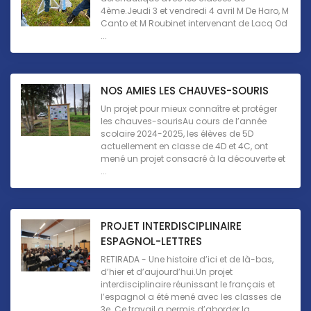
4ème.Jeudi 3 et vendredi 4 avril M De Haro, M
Canto et M Roubinet intervenant de Lacq Od
...
NOS AMIES LES CHAUVES-SOURIS
Un projet pour mieux connaître et protéger
les chauves-sourisAu cours de l’année
scolaire 2024-2025, les élèves de 5D
actuellement en classe de 4D et 4C, ont
mené un projet consacré à la découverte et
...
PROJET INTERDISCIPLINAIRE
ESPAGNOL-LETTRES
RETIRADA - Une histoire d’ici et de là-bas,
d’hier et d’aujourd’hui.Un projet
interdisciplinaire réunissant le français et
l’espagnol a été mené avec les classes de
3e. Ce travail a permis d’aborder la ...