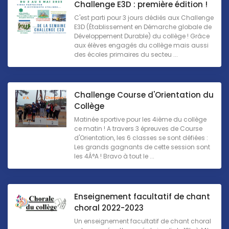
Challenge E3D : première édition !
C'est parti pour 3 jours dédiés aux Challenge
E3D (Établissement en Démarche globale de
Développement Durable) du collège ! Grâce
aux élèves engagés du collège mais aussi
des écoles primaires du secteu ...
Challenge Course d'Orientation du
Collège
Matinée sportive pour les 4ième du collège
ce matin ! A travers 3 épreuves de Course
d'Orientation, les 6 classes se sont défiées :
Les grands gagnants de cette session sont
les 4Â°A ! Bravo à tout le ...
Enseignement facultatif de chant
choral 2022-2023
Un enseignement facultatif de chant choral