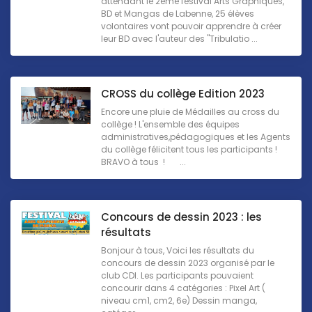
attendant le 2ème festival Arts Graphiques,
BD et Mangas de Labenne, 25 élèves
volontaires vont pouvoir apprendre à créer
leur BD avec l'auteur des "Tribulatio ...
CROSS du collège Edition 2023
Encore une pluie de Médailles au cross du
collège ! L'ensemble des équipes
administratives,pédagogiques et les Agents
du collège félicitent tous les participants !
BRAVO à tous ! ...
Concours de dessin 2023 : les
résultats
Bonjour à tous, Voici les résultats du
concours de dessin 2023 organisé par le
club CDI. Les participants pouvaient
concourir dans 4 catégories : Pixel Art (
niveau cm1, cm2, 6e) Dessin manga,