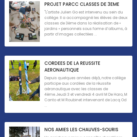
PROJET PARCC CLASSES DE 3EME
"L'artiste Julien Go est intervenu au sein du
collège. Il a accompagné les élèves de deux
classes de 3ème dans la réalisation de «
jardins » personnels sous forme d’albums, à
partir d’images collectées ...
CORDEES DE LA REUSSITE
AERONAUTIQUE
Depuis quelques années déjà, notre collège
participe aux cordées de la réussite
aéronautique avec les classes de
4ème.Jeudi 3 et vendredi 4 avril M De Haro, M
Canto et M Roubinet intervenant de Lacq Od
...
NOS AMIES LES CHAUVES-SOURIS