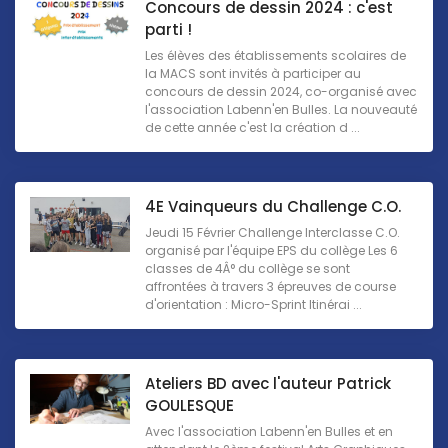
Concours de dessin 2024 : c'est
parti !
Les élèves des établissements scolaires de
la MACS sont invités à participer au
concours de dessin 2024, co-organisé avec
l'association Labenn'en Bulles. La nouveauté
de cette année c'est la création d ...
4E Vainqueurs du Challenge C.O.
Jeudi 15 Février Challenge Interclasse C.O.
organisé par l'équipe EPS du collège Les 6
classes de 4Â° du collège se sont
affrontées à travers 3 épreuves de course
d'orientation : Micro-Sprint Itinérai ...
Ateliers BD avec l'auteur Patrick
GOULESQUE
Avec l'association Labenn'en Bulles et en