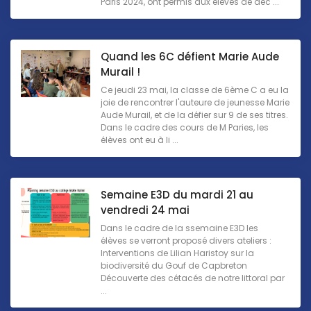
Paris 2024, ont permis aux élèves de déc ...
Quand les 6C défient Marie Aude
Murail !
Ce jeudi 23 mai, la classe de 6ème C a eu la
joie de rencontrer l'auteure de jeunesse Marie
Aude Murail, et de la défier sur 9 de ses titres.
Dans le cadre des cours de M Paries, les
élèves ont eu à li ...
Semaine E3D du mardi 21 au
vendredi 24 mai
Dans le cadre de la ssemaine E3D les
élèves se verront proposé divers ateliers :
Interventions de Lilian Haristoy sur la
biodiversité du Gouf de Capbreton
Découverte des cétacés de notre littoral par
...