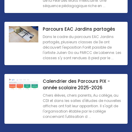
de la Fête des Morts mexicaine. Une
séquence pédagogique riche en ...
Parcours EAC Jardins partagés
Dans le cadre du parcours EAC Jardins
partagés, plusieurs classes de 3e ont
découvert l'exposition Forêt paisible de
l'artiste Julien Go au PARCC de Labenne. Les
classes s'y sont rendues à pied par le ...
Calendrier des Parcours PIX -
année scolaire 2025-2026
Chers élèves, chers parents, Au collège, au
CDI et dans les salles d'études de nouvelles
affiches ont fait leur apparition. Il s'agit de
l'organisation établie par le collège
concernant l'utilisation d ...