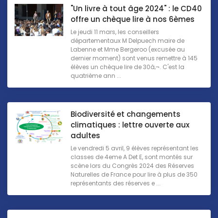
"Un livre à tout âge 2024" : le CD40
offre un chèque lire à nos 6èmes
Le jeudi 11 mars, les conseillers
départementaux M Delpuech maire de
Labenne et Mme Bergeroo (excusée au
dernier moment) sont venus remettre à 145
élèves un chèque lire de 30â‚¬. C'est la
quatrième ann ...
Biodiversité et changements
climatiques : lettre ouverte aux
adultes
Le vendredi 5 avril, 9 élèves représentant les
classes de 4eme A Det E, sont montés sur
scène lors du Congrès 2024 des Réserves
Naturelles de France pour lire à plus de 350
représentants des réserves e ...