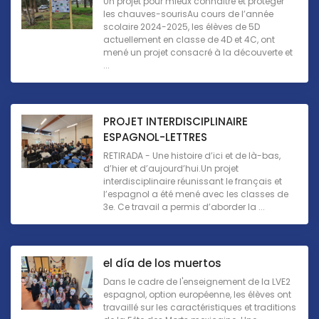
Un projet pour mieux connaître et protéger
les chauves-sourisAu cours de l’année
scolaire 2024-2025, les élèves de 5D
actuellement en classe de 4D et 4C, ont
mené un projet consacré à la découverte et
...
PROJET INTERDISCIPLINAIRE
ESPAGNOL-LETTRES
RETIRADA - Une histoire d’ici et de là-bas,
d’hier et d’aujourd’hui.Un projet
interdisciplinaire réunissant le français et
l’espagnol a été mené avec les classes de
3e. Ce travail a permis d’aborder la ...
el día de los muertos
Dans le cadre de l'enseignement de la LVE2
espagnol, option européenne, les élèves ont
travaillé sur les caractéristiques et traditions