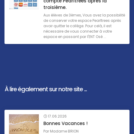
compte Pearltrees après la
troisième.
Aux élèves de 3èmes, Vous avez la possibilité
de conserver votre espace Pearltrees après
avoir quitter le collège. Pour celà, il est
nécessaire de vous connecter à votre
espace en passant par l'ENT Osé ...
À lire également sur notre site ...
17.06.2026
Bonnes Vacances !
Par
Madame BRION