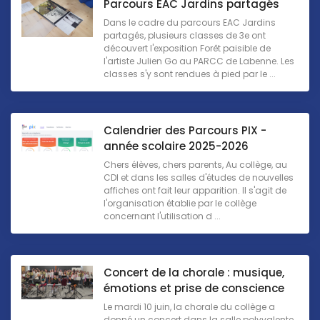
Parcours EAC Jardins partagés
Dans le cadre du parcours EAC Jardins
partagés, plusieurs classes de 3e ont
découvert l'exposition Forêt paisible de
l'artiste Julien Go au PARCC de Labenne. Les
classes s'y sont rendues à pied par le ...
Calendrier des Parcours PIX -
année scolaire 2025-2026
Chers élèves, chers parents, Au collège, au
CDI et dans les salles d'études de nouvelles
affiches ont fait leur apparition. Il s'agit de
l'organisation établie par le collège
concernant l'utilisation d ...
Concert de la chorale : musique,
émotions et prise de conscience
Le mardi 10 juin, la chorale du collège a
donné un concert dans la salle polyvalente