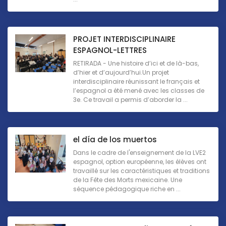
PROJET INTERDISCIPLINAIRE
ESPAGNOL-LETTRES
RETIRADA - Une histoire d’ici et de là-bas,
d’hier et d’aujourd’hui.Un projet
interdisciplinaire réunissant le français et
l’espagnol a été mené avec les classes de
3e. Ce travail a permis d’aborder la ...
el día de los muertos
Dans le cadre de l'enseignement de la LVE2
espagnol, option européenne, les élèves ont
travaillé sur les caractéristiques et traditions
de la Fête des Morts mexicaine. Une
séquence pédagogique riche en ...