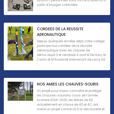
jardins » personnels sous forme d’albums, à
partir d’images collectées ...
CORDEES DE LA REUSSITE
AERONAUTIQUE
Depuis quelques années déjà, notre collège
participe aux cordées de la réussite
aéronautique avec les classes de
4ème.Jeudi 3 et vendredi 4 avril M De Haro, M
Canto et M Roubinet intervenant de Lacq Od
...
NOS AMIES LES CHAUVES-SOURIS
Un projet pour mieux connaître et protéger
les chauves-sourisAu cours de l’année
scolaire 2024-2025, les élèves de 5D
actuellement en classe de 4D et 4C, ont
mené un projet consacré à la découverte et
...