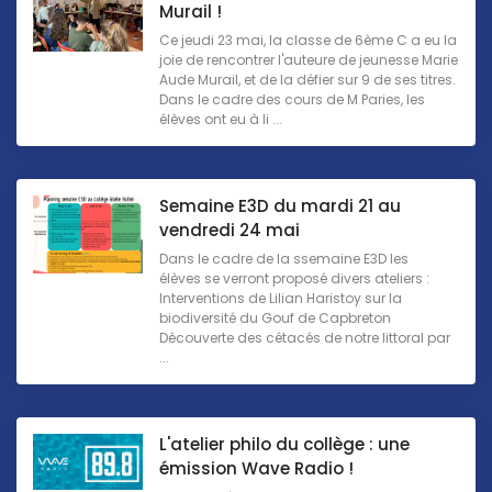
Murail !
Ce jeudi 23 mai, la classe de 6ème C a eu la
joie de rencontrer l'auteure de jeunesse Marie
Aude Murail, et de la défier sur 9 de ses titres.
Dans le cadre des cours de M Paries, les
élèves ont eu à li ...
Semaine E3D du mardi 21 au
vendredi 24 mai
Dans le cadre de la ssemaine E3D les
élèves se verront proposé divers ateliers :
Interventions de Lilian Haristoy sur la
biodiversité du Gouf de Capbreton
Découverte des cétacés de notre littoral par
...
L'atelier philo du collège : une
émission Wave Radio !