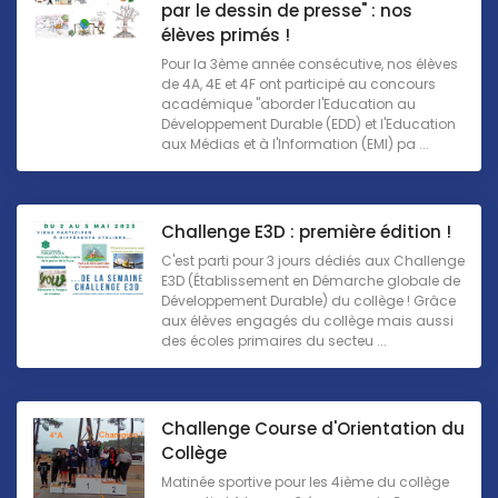
par le dessin de presse" : nos
élèves primés !
Pour la 3ème année consécutive, nos élèves
de 4A, 4E et 4F ont participé au concours
académique "aborder l'Education au
Développement Durable (EDD) et l'Education
aux Médias et à l'Information (EMI) pa ...
Challenge E3D : première édition !
C'est parti pour 3 jours dédiés aux Challenge
E3D (Établissement en Démarche globale de
Développement Durable) du collège ! Grâce
aux élèves engagés du collège mais aussi
des écoles primaires du secteu ...
Challenge Course d'Orientation du
Collège
Matinée sportive pour les 4ième du collège