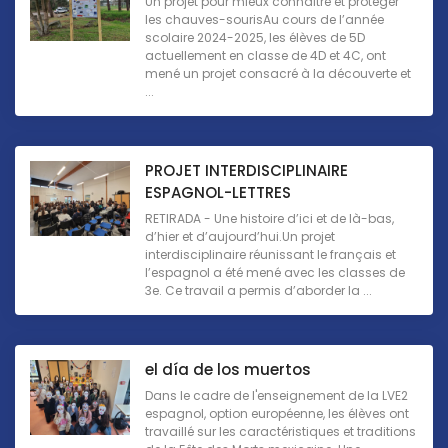
Un projet pour mieux connaître et protéger
les chauves-sourisAu cours de l’année
scolaire 2024-2025, les élèves de 5D
actuellement en classe de 4D et 4C, ont
mené un projet consacré à la découverte et
...
PROJET INTERDISCIPLINAIRE
ESPAGNOL-LETTRES
RETIRADA - Une histoire d’ici et de là-bas,
d’hier et d’aujourd’hui.Un projet
interdisciplinaire réunissant le français et
l’espagnol a été mené avec les classes de
3e. Ce travail a permis d’aborder la ...
el día de los muertos
Dans le cadre de l'enseignement de la LVE2
espagnol, option européenne, les élèves ont
travaillé sur les caractéristiques et traditions