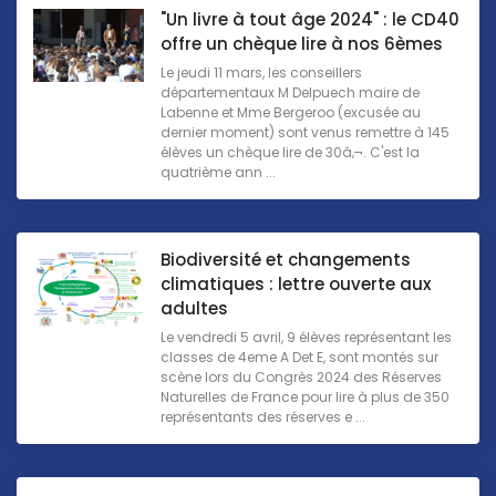
"Un livre à tout âge 2024" : le CD40
offre un chèque lire à nos 6èmes
Le jeudi 11 mars, les conseillers
départementaux M Delpuech maire de
Labenne et Mme Bergeroo (excusée au
dernier moment) sont venus remettre à 145
élèves un chèque lire de 30â‚¬. C'est la
quatrième ann ...
Biodiversité et changements
climatiques : lettre ouverte aux
adultes
Le vendredi 5 avril, 9 élèves représentant les
classes de 4eme A Det E, sont montés sur
scène lors du Congrès 2024 des Réserves
Naturelles de France pour lire à plus de 350
représentants des réserves e ...