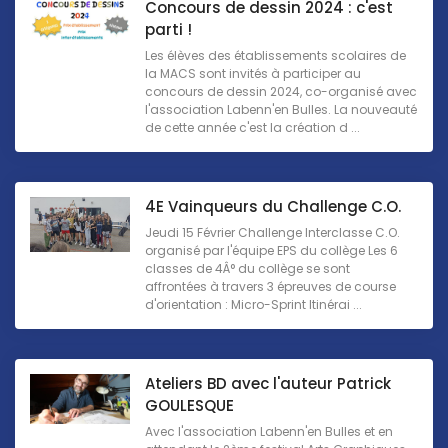
Concours de dessin 2024 : c'est
parti !
Les élèves des établissements scolaires de
la MACS sont invités à participer au
concours de dessin 2024, co-organisé avec
l'association Labenn'en Bulles. La nouveauté
de cette année c'est la création d ...
4E Vainqueurs du Challenge C.O.
Jeudi 15 Février Challenge Interclasse C.O.
organisé par l'équipe EPS du collège Les 6
classes de 4Â° du collège se sont
affrontées à travers 3 épreuves de course
d'orientation : Micro-Sprint Itinérai ...
Ateliers BD avec l'auteur Patrick
GOULESQUE
Avec l'association Labenn'en Bulles et en