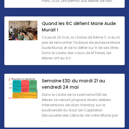
Paris 2024, ont permis aux élèves de déc ...
Quand les 6C défient Marie Aude
Murail !
Ce jeudi 23 mai, la classe de 6ème C a eu la
joie de rencontrer l'auteure de jeunesse Marie
Aude Murail, et de la défier sur 9 de ses titres.
Dans le cadre des cours de M Paries, les
élèves ont eu à li ...
Semaine E3D du mardi 21 au
vendredi 24 mai
Dans le cadre de la ssemaine E3D les
élèves se verront proposé divers ateliers :
Interventions de Lilian Haristoy sur la
biodiversité du Gouf de Capbreton
Découverte des cétacés de notre littoral par
...