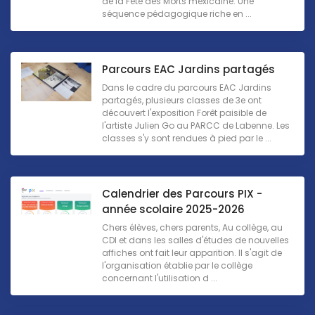
de la Fête des Morts mexicaine. Une
séquence pédagogique riche en ...
Parcours EAC Jardins partagés
Dans le cadre du parcours EAC Jardins
partagés, plusieurs classes de 3e ont
découvert l'exposition Forêt paisible de
l'artiste Julien Go au PARCC de Labenne. Les
classes s'y sont rendues à pied par le ...
Calendrier des Parcours PIX -
année scolaire 2025-2026
Chers élèves, chers parents, Au collège, au
CDI et dans les salles d'études de nouvelles
affiches ont fait leur apparition. Il s'agit de
l'organisation établie par le collège
concernant l'utilisation d ...