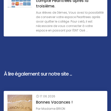
compte Pearltrees après la
troisième.
Aux élèves de 3èmes, Vous avez la possibilité
de conserver votre espace Pearltrees après
avoir quitter le collège. Pour celà, il est
nécessaire de vous connecter à votre
espace en passant par l'ENT Osé ...
À lire également sur notre site ...
17.06.2026
Bonnes Vacances !
Par
Madame BRION