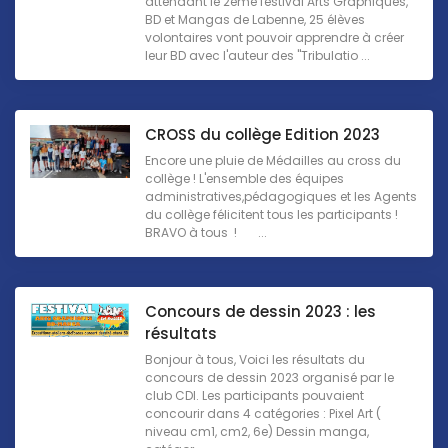
attendant le 2ème festival Arts Graphiques,
BD et Mangas de Labenne, 25 élèves
volontaires vont pouvoir apprendre à créer
leur BD avec l'auteur des "Tribulatio ...
CROSS du collège Edition 2023
Encore une pluie de Médailles au cross du
collège ! L'ensemble des équipes
administratives,pédagogiques et les Agents
du collège félicitent tous les participants !
BRAVO à tous ! ...
Concours de dessin 2023 : les
résultats
Bonjour à tous, Voici les résultats du
concours de dessin 2023 organisé par le
club CDI. Les participants pouvaient
concourir dans 4 catégories : Pixel Art (
niveau cm1, cm2, 6e) Dessin manga,