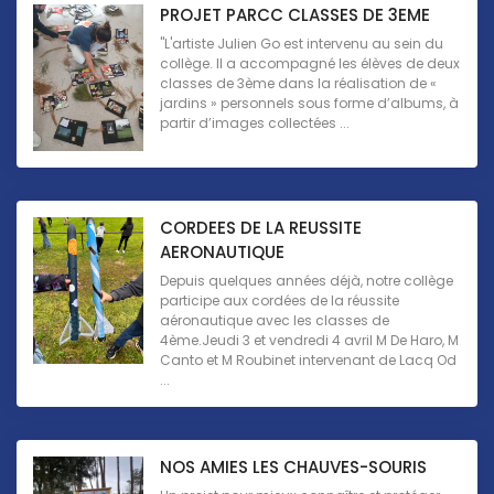
PROJET PARCC CLASSES DE 3EME
"L'artiste Julien Go est intervenu au sein du
collège. Il a accompagné les élèves de deux
classes de 3ème dans la réalisation de «
jardins » personnels sous forme d’albums, à
partir d’images collectées ...
CORDEES DE LA REUSSITE
AERONAUTIQUE
Depuis quelques années déjà, notre collège
participe aux cordées de la réussite
aéronautique avec les classes de
4ème.Jeudi 3 et vendredi 4 avril M De Haro, M
Canto et M Roubinet intervenant de Lacq Od
...
NOS AMIES LES CHAUVES-SOURIS