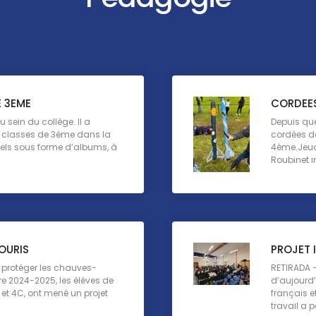
E 3EME
CORDEES
u sein du collège. Il a
Depuis que
 classes de 3ème dans la
cordées de
nnels sous forme d’albums, à
4ème.Jeudi
Roubinet i
OURIS
PROJET 
t protéger les chauves-
RETIRADA - 
re 2024-2025, les élèves de
d’aujourd’h
et 4C, ont mené un projet
français e
travail a p