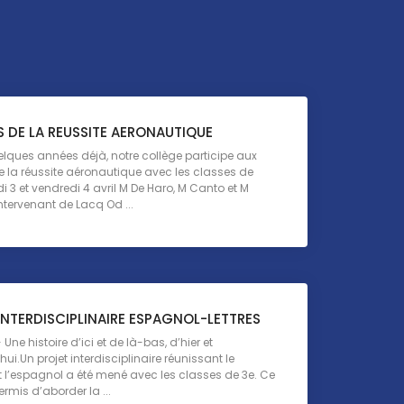
 DE LA REUSSITE AERONAUTIQUE
lques années déjà, notre collège participe aux
 la réussite aéronautique avec les classes de
 3 et vendredi 4 avril M De Haro, M Canto et M
ntervenant de Lacq Od ...
INTERDISCIPLINAIRE ESPAGNOL-LETTRES
Une histoire d’ici et de là-bas, d’hier et
ui.Un projet interdisciplinaire réunissant le
t l’espagnol a été mené avec les classes de 3e. Ce
ermis d’aborder la ...