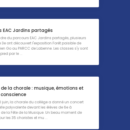
s EAC Jardins partagés
dre du parcours EAC Jardins partagés, plusieurs
 3e ont découvert l'exposition Forêt paisible de
Julien Go au PARCC de Labenne. Les classes s'y sont
ied par le ...
de la chorale : musique, émotions et
e conscience
0 juin, la chorale du collège a donné un concert
lle polyvalente devant les élèves de 6e à
n de la Fête de la Musique. Un beau moment de
ur les 35 choristes et mu ...