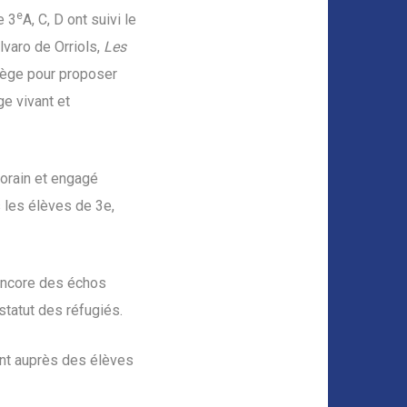
e
e 3
A, C, D ont suivi le
lvaro de Orriols
,
Les
llège pour proposer
ge vivant et
orain et engagé
s les élèves de 3e,
 encore des échos
 statut des réfugiés.
nt auprès des élèves