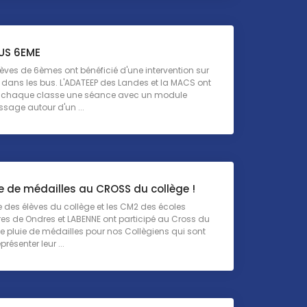
US 6EME
lèves de 6èmes ont bénéficié d'une intervention sur
é dans les bus. L'ADATEEP des Landes et la MACS ont
 chaque classe une séance avec un module
ssage autour d'un ...
e de médailles au CROSS du collège !
 des élèves du collège et les CM2 des écoles
es de Ondres et LABENNE ont participé au Cross du
e pluie de médailles pour nos Collègiens qui sont
présenter leur ...