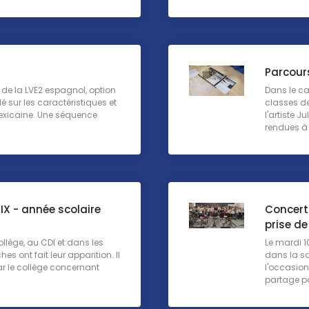
Parcour
de la LVE2 espagnol, option
Dans le ca
lé sur les caractéristiques et
classes de
mexicaine. Une séquence
l'artiste 
rendues à p
IX - année scolaire
Concert 
prise d
ollège, au CDI et dans les
Le mardi 1
es ont fait leur apparition. Il
dans la sa
par le collège concernant
l'occasio
partage po