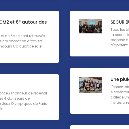
e
 CM2 et 6
autour des
SECURIB
Tous les é
la sécurit
et de 6e se sont retrouvés
proposé à
collaboration à travers
d'apprenti
oncours Calculatice et le
Une plui
L'ensemble
élementair
nt eu l'honneur de recevoir
collège Un
es 4 danseurs de
invités à re
x Jeux Olympiques de Paris
c ...