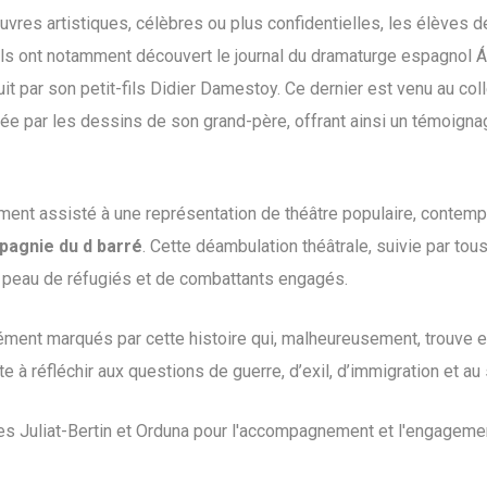
uvres artistiques, célèbres ou plus confidentielles, les élèves d
Ils ont notamment découvert le journal du dramaturge espagnol
Á
duit par son petit-fils
Didier Damestoy
. Ce dernier est venu au co
rée par les dessins de son grand-père, offrant ainsi un témoigna
ment assisté à une représentation de théâtre populaire, contemp
agnie du d barré
. Cette déambulation théâtrale, suivie par tou
a peau de réfugiés et de combattants engagés.
ément marqués par cette histoire qui, malheureusement, trouve
ite à réfléchir aux questions de guerre, d’exil, d’immigration et au
s Juliat-Bertin et Orduna pour l'accompagnement et l'engageme