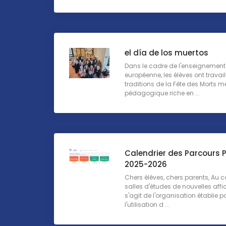
el día de los muertos
Dans le cadre de l'enseignement 
européenne, les élèves ont travail
traditions de la Fête des Morts 
pédagogique riche en ...
Calendrier des Parcours P
2025-2026
Chers élèves, chers parents, Au c
salles d'études de nouvelles affich
s'agit de l'organisation établie 
l'utilisation d ...