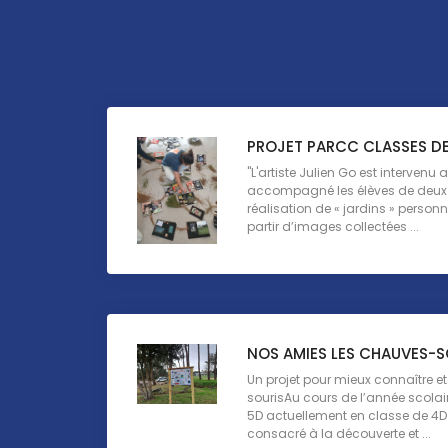
PROJET PARCC CLASSES D
"L'artiste Julien Go est intervenu a
accompagné les élèves de deux
réalisation de « jardins » perso
partir d’images collectées ...
NOS AMIES LES CHAUVES-S
Un projet pour mieux connaître e
sourisAu cours de l’année scolai
5D actuellement en classe de 4D 
consacré à la découverte et ...