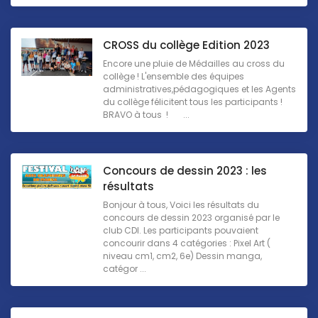
CROSS du collège Edition 2023
Encore une pluie de Médailles au cross du
collège ! L'ensemble des équipes
administratives,pédagogiques et les Agents
du collège félicitent tous les participants !
BRAVO à tous ! ...
Concours de dessin 2023 : les
résultats
Bonjour à tous, Voici les résultats du
concours de dessin 2023 organisé par le
club CDI. Les participants pouvaient
concourir dans 4 catégories : Pixel Art (
niveau cm1, cm2, 6e) Dessin manga,
catégor ...