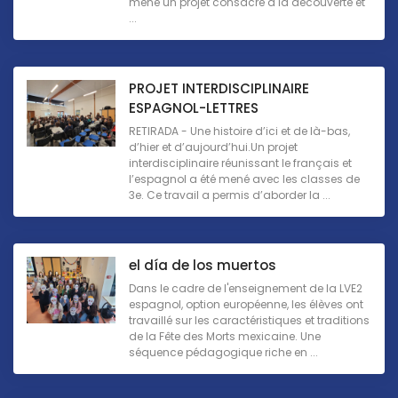
mené un projet consacré à la découverte et
...
PROJET INTERDISCIPLINAIRE
ESPAGNOL-LETTRES
RETIRADA - Une histoire d’ici et de là-bas,
d’hier et d’aujourd’hui.Un projet
interdisciplinaire réunissant le français et
l’espagnol a été mené avec les classes de
3e. Ce travail a permis d’aborder la ...
el día de los muertos
Dans le cadre de l'enseignement de la LVE2
espagnol, option européenne, les élèves ont
travaillé sur les caractéristiques et traditions
de la Fête des Morts mexicaine. Une
séquence pédagogique riche en ...