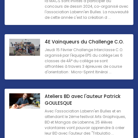
la MACS sont invités à participer au
concours de dessin 2024, co-organisé avec
l'association Labenn'en Bulles. La nouveauté
de cette année c'est la création d ...
4E Vainqueurs du Challenge C.O.
Jeudi 15 Février Challenge Interclasse C.O.
organisé par l'équipe EPS du collège Les 6
classes de 4Â° du collège se sont
affrontées à travers 3 épreuves de course
d'orientation : Micro-Sprint Itinérai ...
Ateliers BD avec l'auteur Patrick
GOULESQUE
Avec l'association Labenn'en Bulles et en
attendant le 2ème festival Arts Graphiques,
BD et Mangas de Labenne, 25 élèves
volontaires vont pouvoir apprendre à créer
leur BD avec l'auteur des "Tribulatio ...