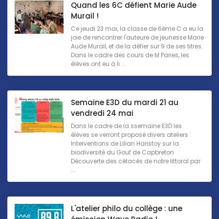
Quand les 6C défient Marie Aude
Murail !
Ce jeudi 23 mai, la classe de 6ème C a eu la
joie de rencontrer l'auteure de jeunesse Marie
Aude Murail, et de la défier sur 9 de ses titres.
Dans le cadre des cours de M Paries, les
élèves ont eu à li ...
Semaine E3D du mardi 21 au
vendredi 24 mai
Dans le cadre de la ssemaine E3D les
élèves se verront proposé divers ateliers :
Interventions de Lilian Haristoy sur la
biodiversité du Gouf de Capbreton
Découverte des cétacés de notre littoral par
...
L'atelier philo du collège : une