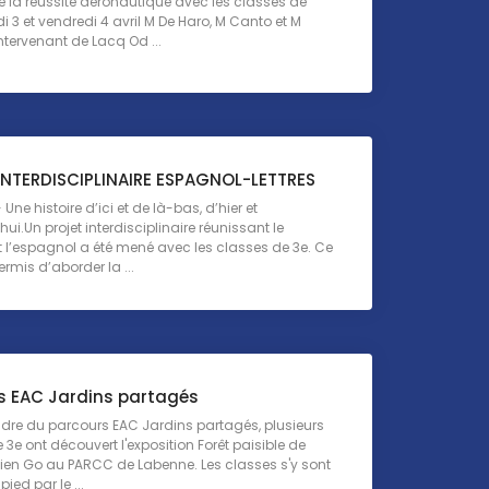
 la réussite aéronautique avec les classes de
 3 et vendredi 4 avril M De Haro, M Canto et M
ntervenant de Lacq Od ...
INTERDISCIPLINAIRE ESPAGNOL-LETTRES
Une histoire d’ici et de là-bas, d’hier et
ui.Un projet interdisciplinaire réunissant le
t l’espagnol a été mené avec les classes de 3e. Ce
ermis d’aborder la ...
s EAC Jardins partagés
dre du parcours EAC Jardins partagés, plusieurs
 3e ont découvert l'exposition Forêt paisible de
Julien Go au PARCC de Labenne. Les classes s'y sont
ied par le ...