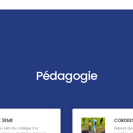
Pédagogie
E 3EME
CORDEES
u sein du collège. Il a
Depuis que