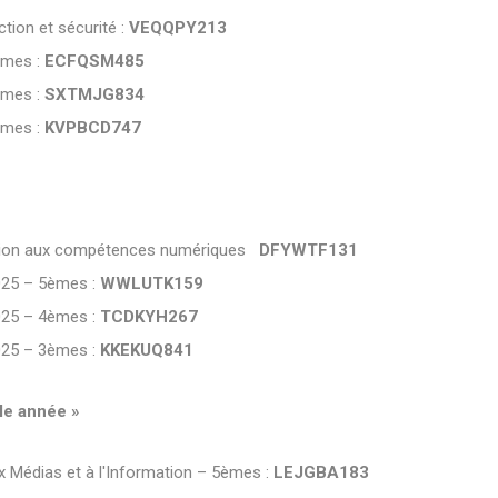
ion et sécurité :
VEQQPY213
èmes :
ECFQSM485
èmes :
SXTMJG834
èmes :
KVPBCD747
ation aux compétences numériques
DFYWTF131
025 – 5èmes :
WWLUTK159
025 – 4èmes :
TCDKYH267
025 – 3èmes :
KKEKUQ841
le année »
 Médias et à l'Information – 5èmes :
LEJGBA183