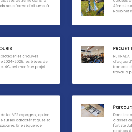
 classes de 3ème dans la
cordées de
nnels sous forme d’albums, à
4ème.Jeudi
Roubinet i
OURIS
PROJET 
t protéger les chauves-
RETIRADA - 
re 2024-2025, les élèves de
d’aujourd’h
et 4C, ont mené un projet
français e
travail a p
Parcour
de la LVE2 espagnol, option
Dans le ca
lé sur les caractéristiques et
classes de
mexicaine. Une séquence
l'artiste 
rendues à p