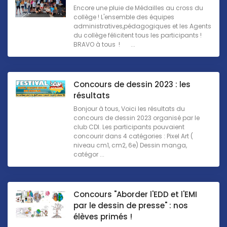
Encore une pluie de Médailles au cross du
collège ! L'ensemble des équipes
administratives,pédagogiques et les Agents
du collège félicitent tous les participants !
BRAVO à tous ! ...
Concours de dessin 2023 : les
résultats
Bonjour à tous, Voici les résultats du
concours de dessin 2023 organisé par le
club CDI. Les participants pouvaient
concourir dans 4 catégories : Pixel Art (
niveau cm1, cm2, 6e) Dessin manga,
catégor ...
Concours "Aborder l'EDD et l'EMI
par le dessin de presse" : nos
élèves primés !