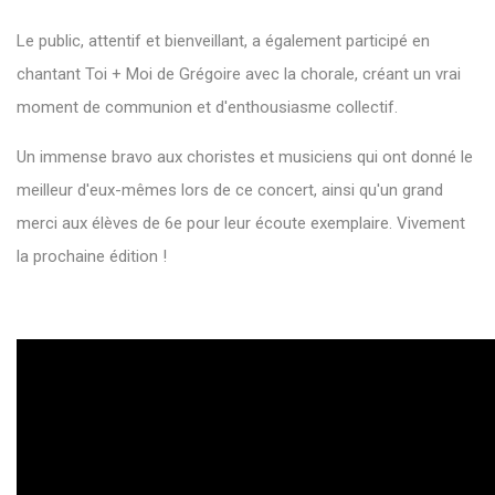
Le public, attentif et bienveillant, a également participé en
chantant Toi + Moi de Grégoire avec la chorale, créant un vrai
moment de communion et d'enthousiasme collectif.
Un immense bravo aux choristes et musiciens qui ont donné le
meilleur d'eux-mêmes lors de ce concert, ainsi qu'un grand
merci aux élèves de 6e pour leur écoute exemplaire. Vivement
la prochaine édition !