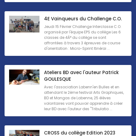
4E Vainqueurs du Challenge C.O.
Jeudi 15 Février Challenge Interclasse C.O.
organisé par l'équipe EPS du collège Les 6
classes de 4Â° du collège se sont
affrontées à travers 3 épreuves de course
d'orientation : Micro-Sprint Itinérai ...
Ateliers BD avec l'auteur Patrick
GOULESQUE
Avec l'association Labenn'en Bulles et en
attendant le 2ème festival Arts Graphiques,
BD et Mangas de Labenne, 25 élèves
volontaires vont pouvoir apprendre à créer
leur BD avec l'auteur des "Tribulatio ...
CROSS du collège Edition 2023