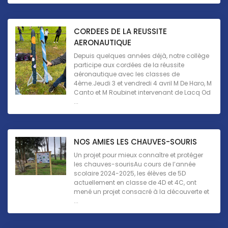
CORDEES DE LA REUSSITE
AERONAUTIQUE
Depuis quelques années déjà, notre collège
participe aux cordées de la réussite
aéronautique avec les classes de
4ème.Jeudi 3 et vendredi 4 avril M De Haro, M
Canto et M Roubinet intervenant de Lacq Od
...
NOS AMIES LES CHAUVES-SOURIS
Un projet pour mieux connaître et protéger
les chauves-sourisAu cours de l’année
scolaire 2024-2025, les élèves de 5D
actuellement en classe de 4D et 4C, ont
mené un projet consacré à la découverte et
...