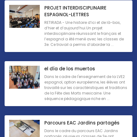
PROJET INTERDISCIPLINAIRE
ESPAGNOL-LETTRES
RETIRADA - Une histoire d’ici et de là-bas,
d’hier et d’aujourd’hui.Un projet
interdisciplinaire réunissant le français et
l’espagnol a été mené avec les classes de
3e. Ce travail a permis d’aborder la ...
el día de los muertos
Dans le cadre de l'enseignement de la LVE2
espagnol, option européenne, les élèves ont
travaillé sur les caractéristiques et traditions
de la Fête des Morts mexicaine. Une
séquence pédagogique riche en ...
Parcours EAC Jardins partagés
Dans le cadre du parcours EAC Jardins
partagés, plusieurs classes de 3e ont