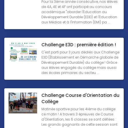
Pour la 3ème année consécutive, nos élèves
de 4A, 4E et 4F ont participé au concours
académique "aborder l'Education au
Développement Durable (EDD) et l'Education
aux Médias et à l'Information (EMI) pa ...
Challenge E3D : première édition !
C'est parti pour 3 jours dédiés aux Challenge
E3D (Établissement en Démarche globale de
Développement Durable) du collège ! Grâce
aux élèves engagés du collège mais aussi
des écoles primaires du secteu ...
Challenge Course d'Orientation du
Collège
Matinée sportive pour les 4ième du collège
ce matin ! A travers 3 épreuves de Course
d'Orientation, les 6 classes se sont défiées :
Les grands gagnants de cette session sont