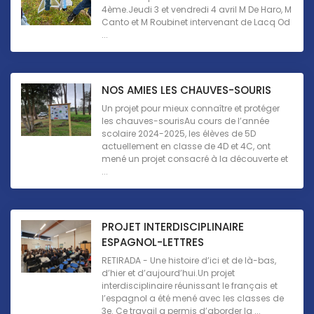
4ème.Jeudi 3 et vendredi 4 avril M De Haro, M
Canto et M Roubinet intervenant de Lacq Od
...
NOS AMIES LES CHAUVES-SOURIS
Un projet pour mieux connaître et protéger
les chauves-sourisAu cours de l’année
scolaire 2024-2025, les élèves de 5D
actuellement en classe de 4D et 4C, ont
mené un projet consacré à la découverte et
...
PROJET INTERDISCIPLINAIRE
ESPAGNOL-LETTRES
RETIRADA - Une histoire d’ici et de là-bas,
d’hier et d’aujourd’hui.Un projet
interdisciplinaire réunissant le français et
l’espagnol a été mené avec les classes de
3e. Ce travail a permis d’aborder la ...