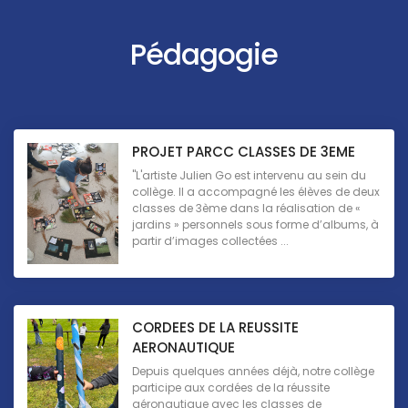
Pédagogie
PROJET PARCC CLASSES DE 3EME
"L'artiste Julien Go est intervenu au sein du
collège. Il a accompagné les élèves de deux
classes de 3ème dans la réalisation de «
jardins » personnels sous forme d’albums, à
partir d’images collectées ...
CORDEES DE LA REUSSITE
AERONAUTIQUE
Depuis quelques années déjà, notre collège
participe aux cordées de la réussite
aéronautique avec les classes de