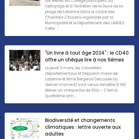
Les élèves du Collège participent au
nettoyage et à l'entretien de la Dune de la
plage de Labenne dans le cadre des
Chantiers Citoyens organisés par la
Municipalité et le Département des LANDES.
Cette ...
"Un livre à tout âge 2024" : le CD40
offre un chèque lire à nos 6èmes
Le jeudi 11 mars, les conseillers
départementaux M Delpuech maire de
Labenne et Mme Bergeroo (excusée au
dernier moment) sont venus remettre à 145
élèves un chèque lire de 30â‚¬. C'est la
quatrième ann ...
Biodiversité et changements
climatiques : lettre ouverte aux
adultes