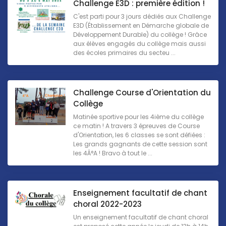
Challenge E3D : première édition !
C'est parti pour 3 jours dédiés aux Challenge
E3D (Établissement en Démarche globale de
Développement Durable) du collège ! Grâce
aux élèves engagés du collège mais aussi
des écoles primaires du secteu ...
Challenge Course d'Orientation du
Collège
Matinée sportive pour les 4ième du collège
ce matin ! A travers 3 épreuves de Course
d'Orientation, les 6 classes se sont défiées :
Les grands gagnants de cette session sont
les 4Â°A ! Bravo à tout le ...
Enseignement facultatif de chant
choral 2022-2023
Un enseignement facultatif de chant choral