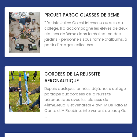
PROJET PARCC CLASSES DE 3EME
"L'artiste Julien Go est intervenu au sein du
collège. Il a accompagné les élèves de deux
classes de 3ème dans la réalisation de «
jardins » personnels sous forme d’albums, à
partir d’images collectées ...
CORDEES DE LA REUSSITE
AERONAUTIQUE
Depuis quelques années déjà, notre collège
participe aux cordées de la réussite
aéronautique avec les classes de
4ème.Jeudi 3 et vendredi 4 avril M De Haro, M
Canto et M Roubinet intervenant de Lacq Od
...