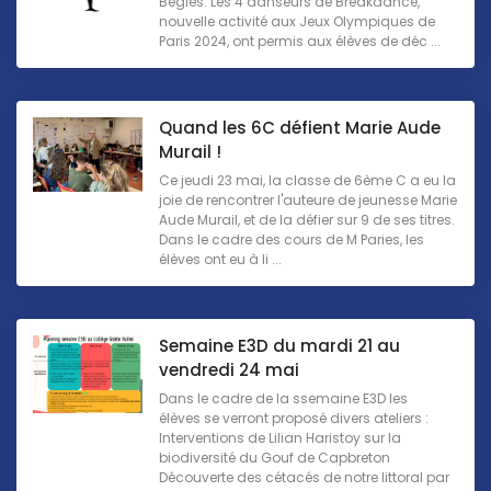
Bègles. Les 4 danseurs de Breakdance,
nouvelle activité aux Jeux Olympiques de
Paris 2024, ont permis aux élèves de déc ...
Quand les 6C défient Marie Aude
Murail !
Ce jeudi 23 mai, la classe de 6ème C a eu la
joie de rencontrer l'auteure de jeunesse Marie
Aude Murail, et de la défier sur 9 de ses titres.
Dans le cadre des cours de M Paries, les
élèves ont eu à li ...
Semaine E3D du mardi 21 au
vendredi 24 mai
Dans le cadre de la ssemaine E3D les
élèves se verront proposé divers ateliers :
Interventions de Lilian Haristoy sur la
biodiversité du Gouf de Capbreton
Découverte des cétacés de notre littoral par