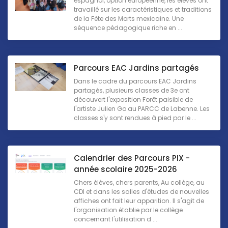
espagnol, option européenne, les élèves ont
travaillé sur les caractéristiques et traditions
de la Fête des Morts mexicaine. Une
séquence pédagogique riche en ...
Parcours EAC Jardins partagés
Dans le cadre du parcours EAC Jardins
partagés, plusieurs classes de 3e ont
découvert l'exposition Forêt paisible de
l'artiste Julien Go au PARCC de Labenne. Les
classes s'y sont rendues à pied par le ...
Calendrier des Parcours PIX -
année scolaire 2025-2026
Chers élèves, chers parents, Au collège, au
CDI et dans les salles d'études de nouvelles
affiches ont fait leur apparition. Il s'agit de
l'organisation établie par le collège
concernant l'utilisation d ...