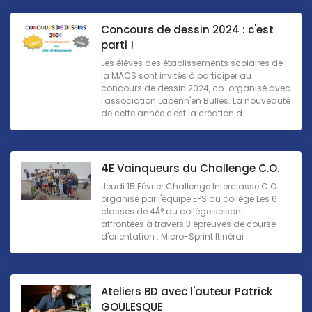
Concours de dessin 2024 : c'est
parti !
Les élèves des établissements scolaires de
la MACS sont invités à participer au
concours de dessin 2024, co-organisé avec
l'association Labenn'en Bulles. La nouveauté
de cette année c'est la création d ...
4E Vainqueurs du Challenge C.O.
Jeudi 15 Février Challenge Interclasse C.O.
organisé par l'équipe EPS du collège Les 6
classes de 4Â° du collège se sont
affrontées à travers 3 épreuves de course
d'orientation : Micro-Sprint Itinérai ...
Ateliers BD avec l'auteur Patrick
GOULESQUE