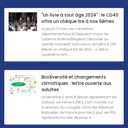
"Un livre à tout âge 2024" : le CD40
offre un chèque lire à nos 6èmes
Le jeudi 11 mars, les conseillers
départementaux M Delpuech maire de
Labenne et Mme Bergeroo (excusée au
dernier moment) sont venus remettre à 145
élèves un chèque lire de 30â‚¬. C'est la
quatrième ann ...
Biodiversité et changements
climatiques : lettre ouverte aux
adultes
Le vendredi 5 avril, 9 élèves représentant les
classes de 4eme A Det E, sont montés sur
scène lors du Congrès 2024 des Réserves
Naturelles de France pour lire à plus de 350
représentants des réserves e ...