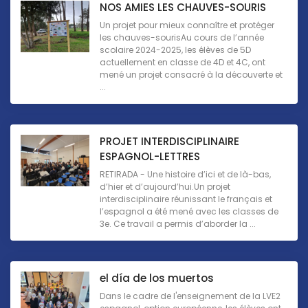
NOS AMIES LES CHAUVES-SOURIS
Un projet pour mieux connaître et protéger
les chauves-sourisAu cours de l’année
scolaire 2024-2025, les élèves de 5D
actuellement en classe de 4D et 4C, ont
mené un projet consacré à la découverte et
...
PROJET INTERDISCIPLINAIRE
ESPAGNOL-LETTRES
RETIRADA - Une histoire d’ici et de là-bas,
d’hier et d’aujourd’hui.Un projet
interdisciplinaire réunissant le français et
l’espagnol a été mené avec les classes de
3e. Ce travail a permis d’aborder la ...
el día de los muertos
Dans le cadre de l'enseignement de la LVE2