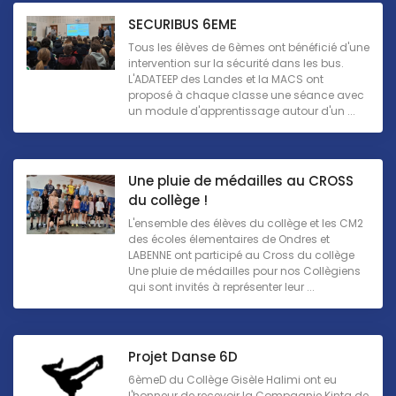
SECURIBUS 6EME
Tous les élèves de 6èmes ont bénéficié d'une
intervention sur la sécurité dans les bus.
L'ADATEEP des Landes et la MACS ont
proposé à chaque classe une séance avec
un module d'apprentissage autour d'un ...
Une pluie de médailles au CROSS
du collège !
L'ensemble des élèves du collège et les CM2
des écoles élementaires de Ondres et
LABENNE ont participé au Cross du collège
Une pluie de médailles pour nos Collègiens
qui sont invités à représenter leur ...
Projet Danse 6D
6èmeD du Collège Gisèle Halimi ont eu
l'honneur de recevoir la Compagnie Kinta de