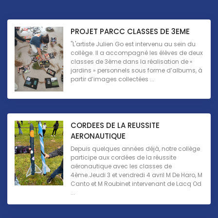
PROJET PARCC CLASSES DE 3EME
"L'artiste Julien Go est intervenu au sein du
collège. Il a accompagné les élèves de deux
classes de 3ème dans la réalisation de «
jardins » personnels sous forme d’albums, à
partir d’images collectées ...
CORDEES DE LA REUSSITE
AERONAUTIQUE
Depuis quelques années déjà, notre collège
participe aux cordées de la réussite
aéronautique avec les classes de
4ème.Jeudi 3 et vendredi 4 avril M De Haro, M
Canto et M Roubinet intervenant de Lacq Od
...