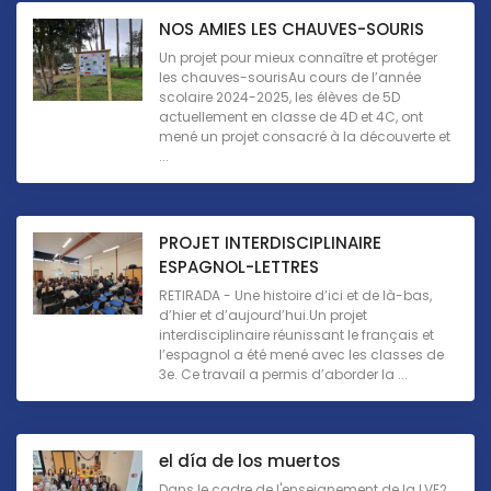
NOS AMIES LES CHAUVES-SOURIS
Un projet pour mieux connaître et protéger
les chauves-sourisAu cours de l’année
scolaire 2024-2025, les élèves de 5D
actuellement en classe de 4D et 4C, ont
mené un projet consacré à la découverte et
...
PROJET INTERDISCIPLINAIRE
ESPAGNOL-LETTRES
RETIRADA - Une histoire d’ici et de là-bas,
d’hier et d’aujourd’hui.Un projet
interdisciplinaire réunissant le français et
l’espagnol a été mené avec les classes de
3e. Ce travail a permis d’aborder la ...
el día de los muertos
Dans le cadre de l'enseignement de la LVE2