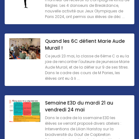
Bègles. Les 4 danseurs de Breakdance,
nouvelle activité aux Jeux Olympiques de
Paris 2024, ont permis aux élèves de déc ...
Quand les 6C défient Marie Aude
Murail !
Ce jeudi 23 mai, la classe de 6ème C a eu la
joie de rencontrer l'auteure de jeunesse Marie
Aude Murail, et de la défier sur 9 de ses titres.
Dans le cadre des cours de M Paries, les
élèves ont eu à li ...
Semaine E3D du mardi 21 au
vendredi 24 mai
Dans le cadre de la ssemaine E3D les
élèves se verront proposé divers ateliers :
Interventions de Lilian Haristoy sur la
biodiversité du Gouf de Capbreton