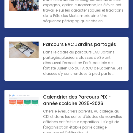
espagnol, option européenne, les élèves ont
travaillé sur les caractéristiques et traditions
de la Fête des Morts mexicaine. Une
séquence pédagogique riche en ...
Parcours EAC Jardins partagés
Dans le cadre du parcours EAC Jardins
partagés, plusieurs classes de 3e ont
découvert l'exposition Forêt paisible de
l'artiste Julien Go au PARCC de Labenne. Les
classes s'y sont rendues à pied par le ...
Calendrier des Parcours PIX -
année scolaire 2025-2026
Chers élèves, chers parents, Au collège, au
CDI et dans les salles d'études de nouvelles
affiches ont fait leur apparition. Il s'agit de
l'organisation établie par le collège
concernant l'utilisation d ...