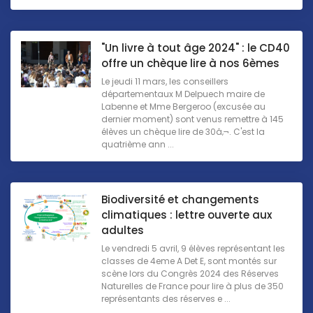
"Un livre à tout âge 2024" : le CD40
offre un chèque lire à nos 6èmes
Le jeudi 11 mars, les conseillers
départementaux M Delpuech maire de
Labenne et Mme Bergeroo (excusée au
dernier moment) sont venus remettre à 145
élèves un chèque lire de 30â‚¬. C'est la
quatrième ann ...
Biodiversité et changements
climatiques : lettre ouverte aux
adultes
Le vendredi 5 avril, 9 élèves représentant les
classes de 4eme A Det E, sont montés sur
scène lors du Congrès 2024 des Réserves
Naturelles de France pour lire à plus de 350
représentants des réserves e ...