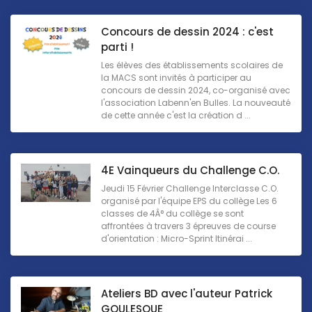
Concours de dessin 2024 : c'est
parti !
Les élèves des établissements scolaires de
la MACS sont invités à participer au
concours de dessin 2024, co-organisé avec
l'association Labenn'en Bulles. La nouveauté
de cette année c'est la création d ...
4E Vainqueurs du Challenge C.O.
Jeudi 15 Février Challenge Interclasse C.O.
organisé par l'équipe EPS du collège Les 6
classes de 4Â° du collège se sont
affrontées à travers 3 épreuves de course
d'orientation : Micro-Sprint Itinérai ...
Ateliers BD avec l'auteur Patrick
GOULESQUE