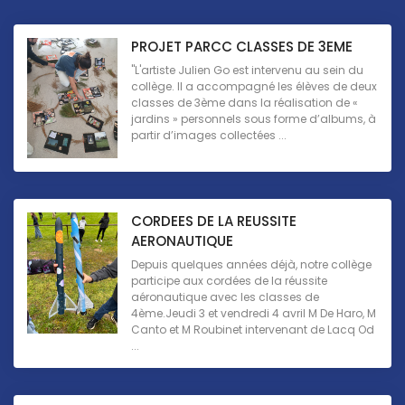
PROJET PARCC CLASSES DE 3EME
"L'artiste Julien Go est intervenu au sein du
collège. Il a accompagné les élèves de deux
classes de 3ème dans la réalisation de «
jardins » personnels sous forme d’albums, à
partir d’images collectées ...
CORDEES DE LA REUSSITE
AERONAUTIQUE
Depuis quelques années déjà, notre collège
participe aux cordées de la réussite
aéronautique avec les classes de
4ème.Jeudi 3 et vendredi 4 avril M De Haro, M
Canto et M Roubinet intervenant de Lacq Od
...