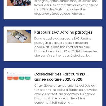
espagnol, option européenne, les élèves ont
travaillé sur les caractéristiques et traditions
de la Fête des Morts mexicaine. Une
séquence pédagogique riche en ...
Parcours EAC Jardins partagés
Dans le cadre du parcours EAC Jardins
partagés, plusieurs classes de 3e ont
découvert l'exposition Forêt paisible de
l'artiste Julien Go au PARCC de Labenne. Les
classes s'y sont rendues à pied par le ...
Calendrier des Parcours PIX -
année scolaire 2025-2026
Chers élèves, chers parents, Au collège, au
CDI et dans les salles d'études de nouvelles
affiches ont fait leur apparition. Il s'agit de
l'organisation établie par le collège
concernant l'utilisation d ...