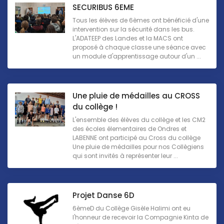
SECURIBUS 6EME
Tous les élèves de 6èmes ont bénéficié d'une
intervention sur la sécurité dans les bus.
L'ADATEEP des Landes et la MACS ont
proposé à chaque classe une séance avec
un module d'apprentissage autour d'un ...
Une pluie de médailles au CROSS
du collège !
L'ensemble des élèves du collège et les CM2
des écoles élementaires de Ondres et
LABENNE ont participé au Cross du collège
Une pluie de médailles pour nos Collègiens
qui sont invités à représenter leur ...
Projet Danse 6D
6èmeD du Collège Gisèle Halimi ont eu
l'honneur de recevoir la Compagnie Kinta de