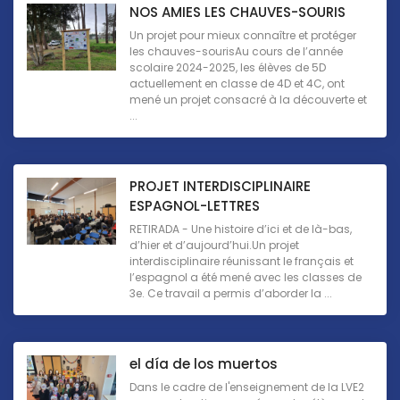
NOS AMIES LES CHAUVES-SOURIS
Un projet pour mieux connaître et protéger
les chauves-sourisAu cours de l’année
scolaire 2024-2025, les élèves de 5D
actuellement en classe de 4D et 4C, ont
mené un projet consacré à la découverte et
...
PROJET INTERDISCIPLINAIRE
ESPAGNOL-LETTRES
RETIRADA - Une histoire d’ici et de là-bas,
d’hier et d’aujourd’hui.Un projet
interdisciplinaire réunissant le français et
l’espagnol a été mené avec les classes de
3e. Ce travail a permis d’aborder la ...
el día de los muertos
Dans le cadre de l'enseignement de la LVE2