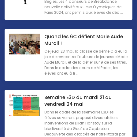
Bègles. Les 4 danseurs de Breakdance,
nouvelle activité aux Jeux Olympiques de
Paris 2024, ont permis aux élèves de déc ...
Quand les 6C défient Marie Aude
Murail !
Ce jeudi 23 mai, la classe de 6ème C a eu la
joie de rencontrer l'auteure de jeunesse Marie
Aude Murail, et de la défier sur 9 de ses titres.
Dans le cadre des cours de M Paries, les
élèves ont eu à li ...
Semaine E3D du mardi 21 au
vendredi 24 mai
Dans le cadre de la ssemaine E3D les
élèves se verront proposé divers ateliers :
Interventions de Lilian Haristoy sur la
biodiversité du Gouf de Capbreton
Découverte des cétacés de notre littoral par