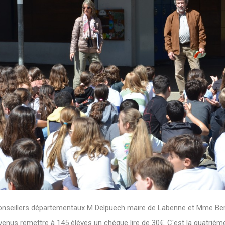
 conseillers départementaux M Delpuech maire de Labenne et Mme Be
enus remettre à 145 élèves un chèque lire de 30€. C'est la quatriè