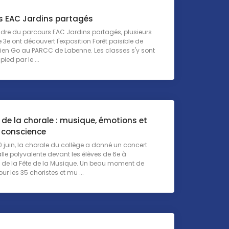
s EAC Jardins partagés
dre du parcours EAC Jardins partagés, plusieurs
 3e ont découvert l'exposition Forêt paisible de
Julien Go au PARCC de Labenne. Les classes s'y sont
ied par le ...
de la chorale : musique, émotions et
e conscience
0 juin, la chorale du collège a donné un concert
lle polyvalente devant les élèves de 6e à
n de la Fête de la Musique. Un beau moment de
ur les 35 choristes et mu ...