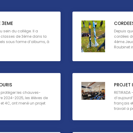
E 3EME
CORDEES
u sein du collège. Il a
Depuis que
 classes de 3ème dans la
cordées de
nnels sous forme d’albums, à
4ème.Jeudi
Roubinet i
OURIS
PROJET 
t protéger les chauves-
RETIRADA - 
re 2024-2025, les élèves de
d’aujourd’h
et 4C, ont mené un projet
français e
travail a p