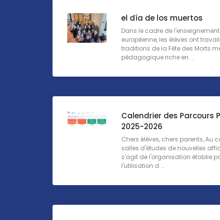
el día de los muertos
Dans le cadre de l'enseignement 
européenne, les élèves ont travail
traditions de la Fête des Morts 
pédagogique riche en ...
Calendrier des Parcours P
2025-2026
Chers élèves, chers parents, Au c
salles d'études de nouvelles affich
s'agit de l'organisation établie 
l'utilisation d ...