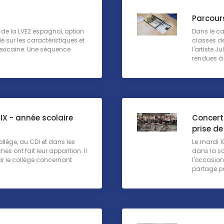
Parcour
de la LVE2 espagnol, option
Dans le ca
lé sur les caractéristiques et
classes de
mexicaine. Une séquence
l'artiste 
rendues à p
IX - année scolaire
Concert 
prise d
ollège, au CDI et dans les
Le mardi 1
es ont fait leur apparition. Il
dans la sa
par le collège concernant
l'occasio
partage po