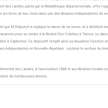
ent des Landes, piloté par la Médiathèque départementale, offre l'op
 les livres de leur choix dans une des librairies indépendantes du se
il que M Delpuech a expliqué la raison de sa venue, et a distribué les
vacances pour se rendre à la librairie Des Colettes à Tarnos, ou dan
 Délire à Capbreton. Ce dispositif remplit ainsi sa deuxième fonction e
ries indépendantes en Nouvelle-Aquitaine : soutenir le secteur du livre 
emental des Landes, à l'association LINA et aux librairies locales po
erdurer de nombreuses années.