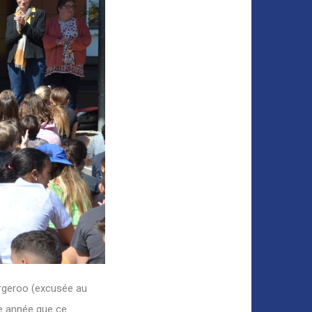
rgeroo (excusée au
me année que ce