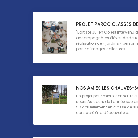
PROJET PARCC CLASSES D
"L'artiste Julien Go est intervenu a
accompagné les élèves de deux
réalisation de « jardins » perso
partir d’images collectées ...
NOS AMIES LES CHAUVES-S
Un projet pour mieux connaître e
sourisAu cours de l’année scolai
5D actuellement en classe de 4D 
consacré à la découverte et ...