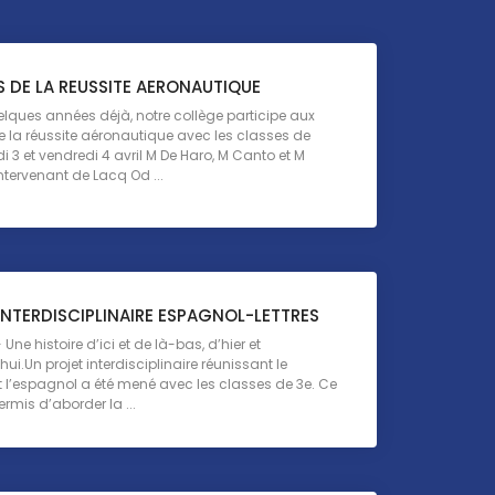
 DE LA REUSSITE AERONAUTIQUE
lques années déjà, notre collège participe aux
 la réussite aéronautique avec les classes de
 3 et vendredi 4 avril M De Haro, M Canto et M
ntervenant de Lacq Od ...
INTERDISCIPLINAIRE ESPAGNOL-LETTRES
Une histoire d’ici et de là-bas, d’hier et
ui.Un projet interdisciplinaire réunissant le
t l’espagnol a été mené avec les classes de 3e. Ce
ermis d’aborder la ...