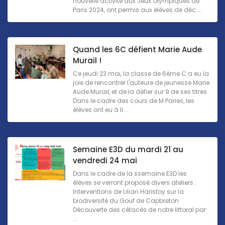
nouvelle activité aux Jeux Olympiques de
Paris 2024, ont permis aux élèves de déc ...
Quand les 6C défient Marie Aude
Murail !
Ce jeudi 23 mai, la classe de 6ème C a eu la
joie de rencontrer l'auteure de jeunesse Marie
Aude Murail, et de la défier sur 9 de ses titres.
Dans le cadre des cours de M Paries, les
élèves ont eu à li ...
Semaine E3D du mardi 21 au
vendredi 24 mai
Dans le cadre de la ssemaine E3D les
élèves se verront proposé divers ateliers :
Interventions de Lilian Haristoy sur la
biodiversité du Gouf de Capbreton
Découverte des cétacés de notre littoral par
...