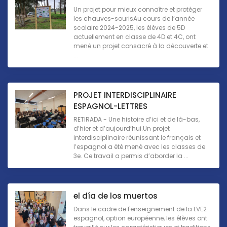
Un projet pour mieux connaître et protéger
les chauves-sourisAu cours de l’année
scolaire 2024-2025, les élèves de 5D
actuellement en classe de 4D et 4C, ont
mené un projet consacré à la découverte et
...
PROJET INTERDISCIPLINAIRE
ESPAGNOL-LETTRES
RETIRADA - Une histoire d’ici et de là-bas,
d’hier et d’aujourd’hui.Un projet
interdisciplinaire réunissant le français et
l’espagnol a été mené avec les classes de
3e. Ce travail a permis d’aborder la ...
el día de los muertos
Dans le cadre de l'enseignement de la LVE2
espagnol, option européenne, les élèves ont