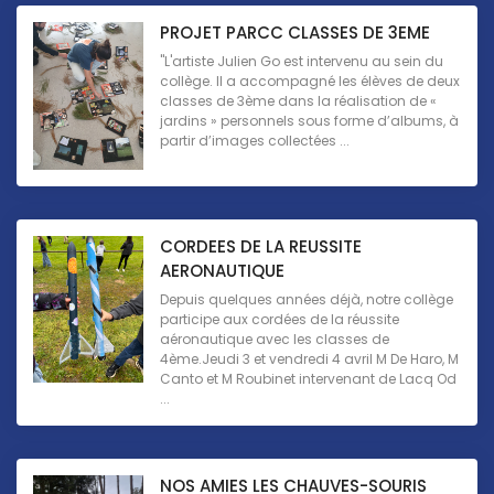
PROJET PARCC CLASSES DE 3EME
"L'artiste Julien Go est intervenu au sein du
collège. Il a accompagné les élèves de deux
classes de 3ème dans la réalisation de «
jardins » personnels sous forme d’albums, à
partir d’images collectées ...
CORDEES DE LA REUSSITE
AERONAUTIQUE
Depuis quelques années déjà, notre collège
participe aux cordées de la réussite
aéronautique avec les classes de
4ème.Jeudi 3 et vendredi 4 avril M De Haro, M
Canto et M Roubinet intervenant de Lacq Od
...
NOS AMIES LES CHAUVES-SOURIS