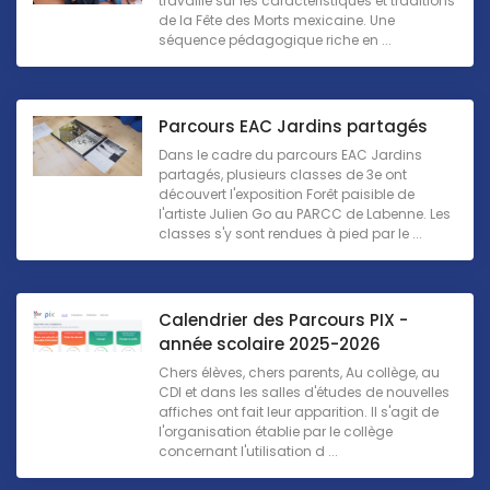
travaillé sur les caractéristiques et traditions
de la Fête des Morts mexicaine. Une
séquence pédagogique riche en ...
Parcours EAC Jardins partagés
Dans le cadre du parcours EAC Jardins
partagés, plusieurs classes de 3e ont
découvert l'exposition Forêt paisible de
l'artiste Julien Go au PARCC de Labenne. Les
classes s'y sont rendues à pied par le ...
Calendrier des Parcours PIX -
année scolaire 2025-2026
Chers élèves, chers parents, Au collège, au
CDI et dans les salles d'études de nouvelles
affiches ont fait leur apparition. Il s'agit de
l'organisation établie par le collège
concernant l'utilisation d ...