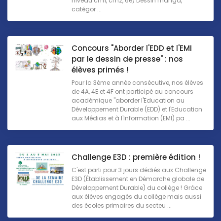
niveau cm1, cm2, 6e) Dessin manga,
catégor ...
Concours "Aborder l'EDD et l'EMI
par le dessin de presse" : nos
élèves primés !
Pour la 3ème année consécutive, nos élèves
de 4A, 4E et 4F ont participé au concours
académique "aborder l'Education au
Développement Durable (EDD) et l'Education
aux Médias et à l'Information (EMI) pa ...
Challenge E3D : première édition !
C'est parti pour 3 jours dédiés aux Challenge
E3D (Établissement en Démarche globale de
Développement Durable) du collège ! Grâce
aux élèves engagés du collège mais aussi
des écoles primaires du secteu ...