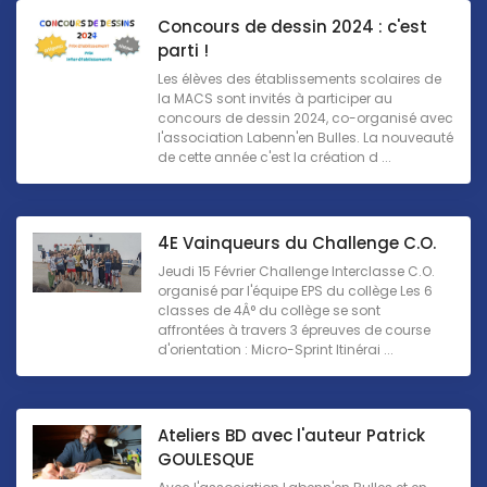
Concours de dessin 2024 : c'est
parti !
Les élèves des établissements scolaires de
la MACS sont invités à participer au
concours de dessin 2024, co-organisé avec
l'association Labenn'en Bulles. La nouveauté
de cette année c'est la création d ...
4E Vainqueurs du Challenge C.O.
Jeudi 15 Février Challenge Interclasse C.O.
organisé par l'équipe EPS du collège Les 6
classes de 4Â° du collège se sont
affrontées à travers 3 épreuves de course
d'orientation : Micro-Sprint Itinérai ...
Ateliers BD avec l'auteur Patrick
GOULESQUE