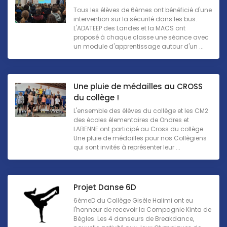
Tous les élèves de 6èmes ont bénéficié d'une
intervention sur la sécurité dans les bus.
L'ADATEEP des Landes et la MACS ont
proposé à chaque classe une séance avec
un module d'apprentissage autour d'un ...
Une pluie de médailles au CROSS
du collège !
L'ensemble des élèves du collège et les CM2
des écoles élementaires de Ondres et
LABENNE ont participé au Cross du collège
Une pluie de médailles pour nos Collègiens
qui sont invités à représenter leur ...
Projet Danse 6D
6èmeD du Collège Gisèle Halimi ont eu
l'honneur de recevoir la Compagnie Kinta de
Bègles. Les 4 danseurs de Breakdance,