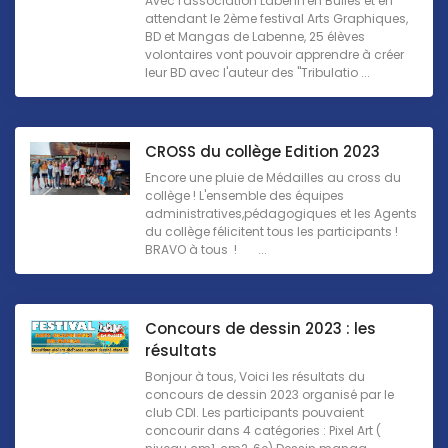
Avec l'association Labenn'en Bulles et en
attendant le 2ème festival Arts Graphiques,
BD et Mangas de Labenne, 25 élèves
volontaires vont pouvoir apprendre à créer
leur BD avec l'auteur des "Tribulatio ...
CROSS du collège Edition 2023
Encore une pluie de Médailles au cross du
collège ! L'ensemble des équipes
administratives,pédagogiques et les Agents
du collège félicitent tous les participants !
BRAVO à tous ! ...
Concours de dessin 2023 : les
résultats
Bonjour à tous, Voici les résultats du
concours de dessin 2023 organisé par le
club CDI. Les participants pouvaient
concourir dans 4 catégories : Pixel Art (