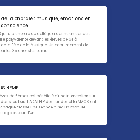
de la chorale : musique, émotions et
e conscience
0 juin, la chorale du collège a donné un concert
lle polyvalente devant les élèves de 6e à
n de la Fête de la Musique. Un beau moment de
ur les 35 choristes et mu ...
US 6EME
lèves de 6èmes ont bénéficié d'une intervention sur
é dans les bus. L'ADATEEP des Landes et la MACS ont
 chaque classe une séance avec un module
ssage autour d'un ...