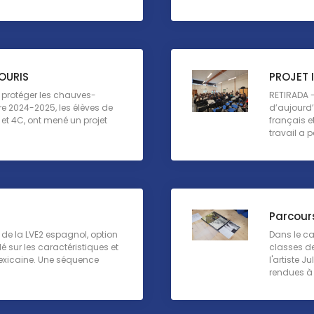
OURIS
PROJET 
t protéger les chauves-
RETIRADA - 
re 2024-2025, les élèves de
d’aujourd’h
et 4C, ont mené un projet
français e
travail a p
Parcour
de la LVE2 espagnol, option
Dans le ca
lé sur les caractéristiques et
classes de
mexicaine. Une séquence
l'artiste 
rendues à p