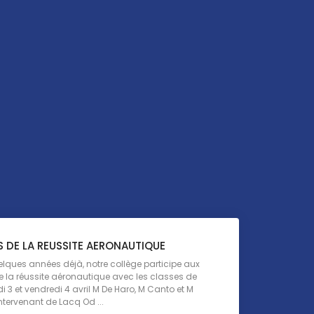
 DE LA REUSSITE AERONAUTIQUE
lques années déjà, notre collège participe aux
 la réussite aéronautique avec les classes de
 3 et vendredi 4 avril M De Haro, M Canto et M
ntervenant de Lacq Od ...