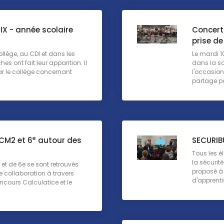
IX - année scolaire
Concert 
prise d
ollège, au CDI et dans les
Le mardi 1
es ont fait leur apparition. Il
dans la sa
par le collège concernant
l'occasio
partage po
e
 CM2 et 6
autour des
SECURIB
Tous les é
la sécurit
et de 6e se sont retrouvés
proposé à
collaboration à travers
d'apprenti
oncours Calculatice et le