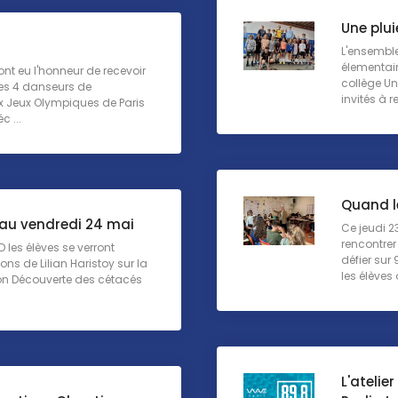
Une plui
L'ensemble
élementair
nt eu l'honneur de recevoir
collège Un
es 4 danseurs de
invités à re
x Jeux Olympiques de Paris
c ...
Quand le
 au vendredi 24 mai
Ce jeudi 2
rencontrer
 les élèves se verront
défier sur 
ions de Lilian Haristoy sur la
les élèves o
on Découverte des cétacés
L'atelie