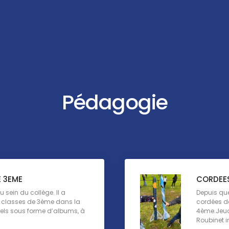
Pédagogie
E 3EME
CORDEES
u sein du collège. Il a
Depuis que
 classes de 3ème dans la
cordées de
nnels sous forme d’albums, à
4ème.Jeudi
Roubinet i