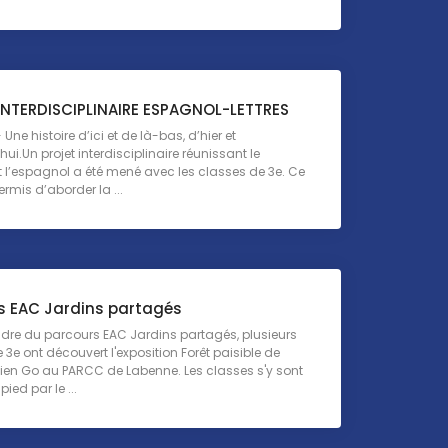
INTERDISCIPLINAIRE ESPAGNOL-LETTRES
Une histoire d’ici et de là-bas, d’hier et
ui.Un projet interdisciplinaire réunissant le
t l’espagnol a été mené avec les classes de 3e. Ce
ermis d’aborder la ...
s EAC Jardins partagés
dre du parcours EAC Jardins partagés, plusieurs
 3e ont découvert l'exposition Forêt paisible de
Julien Go au PARCC de Labenne. Les classes s'y sont
ied par le ...