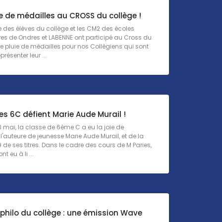
e de médailles au CROSS du collège !
 des élèves du collège et les CM2 des écoles
es de Ondres et LABENNE ont participé au Cross du
e pluie de médailles pour nos Collègiens qui sont
présenter leur ...
s 6C défient Marie Aude Murail !
3 mai, la classe de 6ème C a eu la joie de
 l'auteure de jeunesse Marie Aude Murail, et de la
9 de ses titres. Dans le cadre des cours de M Paries,
nt eu à li ...
r philo du collège : une émission Wave