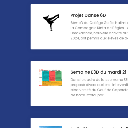
Projet Danse 6D
6èmeD du Collège Gisèle Halimi o
la Compagnie Kinta de Bègles. L
Breakdance, nouvelle activité au
2024, ont permis aux élèves de dé
Semaine E3D du mardi 21
Dans le cadre de la ssemaine E3D
proposé divers ateliers : Intervent
biodiversité du Gouf de Capbret
de notre littoral par ...