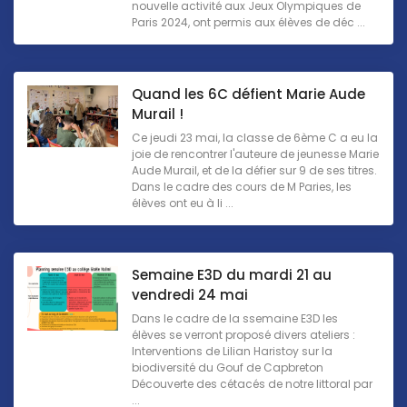
nouvelle activité aux Jeux Olympiques de
Paris 2024, ont permis aux élèves de déc ...
Quand les 6C défient Marie Aude
Murail !
Ce jeudi 23 mai, la classe de 6ème C a eu la
joie de rencontrer l'auteure de jeunesse Marie
Aude Murail, et de la défier sur 9 de ses titres.
Dans le cadre des cours de M Paries, les
élèves ont eu à li ...
Semaine E3D du mardi 21 au
vendredi 24 mai
Dans le cadre de la ssemaine E3D les
élèves se verront proposé divers ateliers :
Interventions de Lilian Haristoy sur la
biodiversité du Gouf de Capbreton
Découverte des cétacés de notre littoral par
...