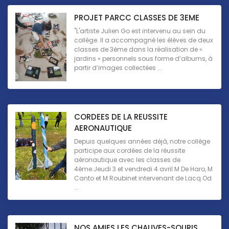
PROJET PARCC CLASSES DE 3EME
"L'artiste Julien Go est intervenu au sein du
collège. Il a accompagné les élèves de deux
classes de 3ème dans la réalisation de «
jardins » personnels sous forme d’albums, à
partir d’images collectées ...
CORDEES DE LA REUSSITE
AERONAUTIQUE
Depuis quelques années déjà, notre collège
participe aux cordées de la réussite
aéronautique avec les classes de
4ème.Jeudi 3 et vendredi 4 avril M De Haro, M
Canto et M Roubinet intervenant de Lacq Od
...
NOS AMIES LES CHAUVES-SOURIS