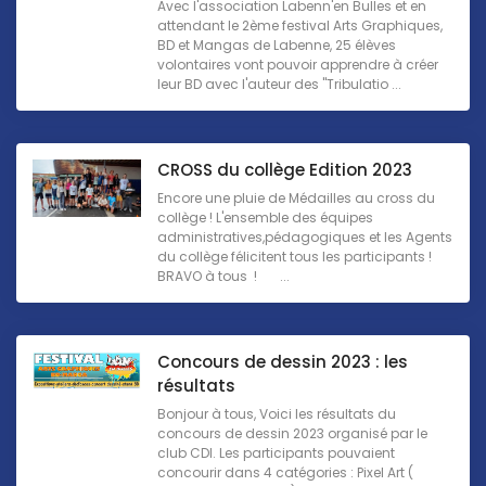
Avec l'association Labenn'en Bulles et en
attendant le 2ème festival Arts Graphiques,
BD et Mangas de Labenne, 25 élèves
volontaires vont pouvoir apprendre à créer
leur BD avec l'auteur des "Tribulatio ...
CROSS du collège Edition 2023
Encore une pluie de Médailles au cross du
collège ! L'ensemble des équipes
administratives,pédagogiques et les Agents
du collège félicitent tous les participants !
BRAVO à tous ! ...
Concours de dessin 2023 : les
résultats
Bonjour à tous, Voici les résultats du
concours de dessin 2023 organisé par le
club CDI. Les participants pouvaient
concourir dans 4 catégories : Pixel Art (