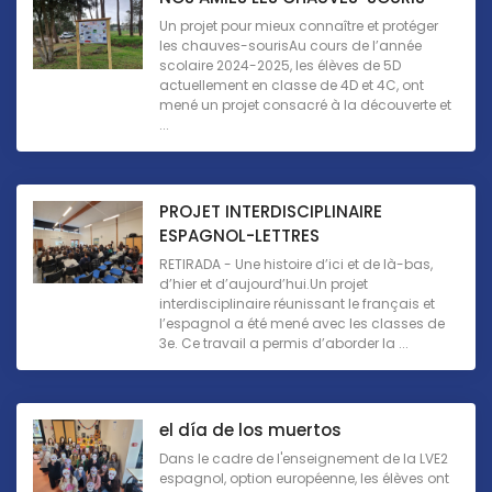
Un projet pour mieux connaître et protéger
les chauves-sourisAu cours de l’année
scolaire 2024-2025, les élèves de 5D
actuellement en classe de 4D et 4C, ont
mené un projet consacré à la découverte et
...
PROJET INTERDISCIPLINAIRE
ESPAGNOL-LETTRES
RETIRADA - Une histoire d’ici et de là-bas,
d’hier et d’aujourd’hui.Un projet
interdisciplinaire réunissant le français et
l’espagnol a été mené avec les classes de
3e. Ce travail a permis d’aborder la ...
el día de los muertos
Dans le cadre de l'enseignement de la LVE2
espagnol, option européenne, les élèves ont